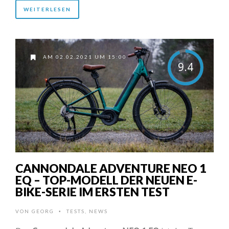
WEITERLESEN
AM 02.02.2021 UM 15:00
9.4
CANNONDALE ADVENTURE NEO 1
EQ – TOP-MODELL DER NEUEN E-
BIKE-SERIE IM ERSTEN TEST
VON
GEORG
TESTS
,
NEWS
•