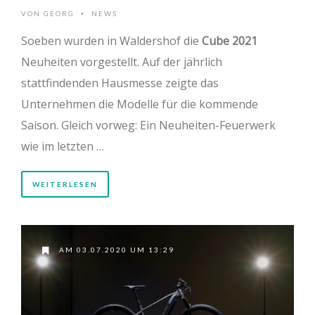
VON
GEORG
NEWS
•
Soeben wurden in Waldershof die
Cube 2021
Neuheiten vorgestellt. Auf der jährlich
stattfindenden Hausmesse zeigte das
Unternehmen die Modelle für die kommende
Saison. Gleich vorweg: Ein Neuheiten-Feuerwerk
wie im letzten …
WEITERLESEN
AM 03.07.2020 UM 13:29