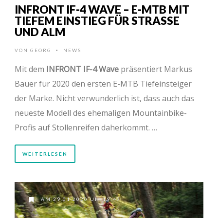
INFRONT IF-4 WAVE – E-MTB MIT
TIEFEM EINSTIEG FÜR STRASSE U
ND ALM
VON
GEORG
NEWS
•
Mit dem
INFRONT IF-4 Wave
präsentiert Markus
Bauer für 2020 den ersten E-MTB Tiefeinsteiger
der Marke. Nicht verwunderlich ist, dass auch das
neueste Modell des ehemaligen Mountainbike-
Profis auf Stollenreifen daherkommt. …
WEITERLESEN
AM 29.01.2020 UM 19:47