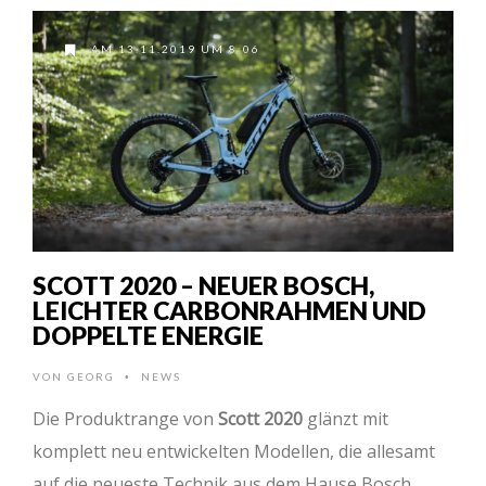
AM 13.11.2019 UM 8:06
SCOTT 2020 – NEUER BOSCH,
LEICHTER CARBONRAHMEN UND
DOPPELTE ENERGIE
VON
GEORG
NEWS
•
Die Produktrange von
Scott 2020
glänzt mit
komplett neu entwickelten Modellen, die allesamt
auf die neueste Technik aus dem Hause Bosch