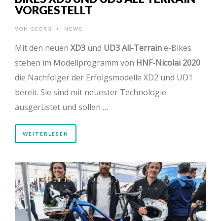
VORGESTELLT
VON
GEORG
NEWS
•
Mit den neuen
XD3
und
UD3 All-Terrain
e-Bikes
stehen im Modellprogramm von
HNF-Nicolai 2020
die Nachfolger der Erfolgsmodelle XD2 und UD1
bereit. Sie sind mit neuester Technologie
ausgerüstet und sollen …
WEITERLESEN
AM 21.10.2019 UM 18:10