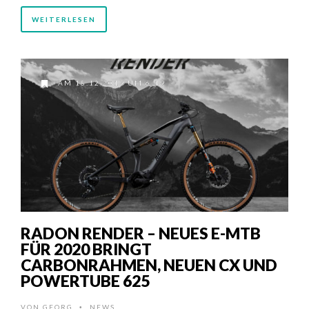
WEITERLESEN
AM 18.12.2019 UM 6:19
RADON RENDER – NEUES E-MTB
FÜR 2020 BRINGT
CARBONRAHMEN, NEUEN CX UND
POWERTUBE 625
VON
GEORG
NEWS
•