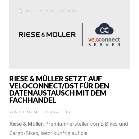
AM 11.11.2025 UM 10:38
RIESE & MÜLLER SETZT AUF
VELOCONNECT/DST FÜR DEN
DATENAUSTAUSCH MIT DEM
FACHHANDEL
VON
PRESSEMITTEILUNG
B2B
•
Riese & Müller
, Premiumhersteller von E-Bikes und
Cargo-Bikes, setzt künftig auf die