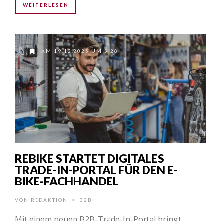
WEITERLESEN
AM 19.12.2025 UM 9:28
REBIKE STARTET DIGITALES
TRADE-IN-PORTAL FÜR DEN E-
BIKE-FACHHANDEL
VON
REDAKTION
B2B
•
Mit einem neuen B2B-Trade-In-Portal bringt