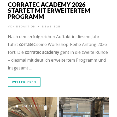
CORRATEC ACADEMY 2026
STARTET MIT ERWEITERTEM
PROGRAMM
VON
REDAKTION
NEWS
,
B2B
•
Nach dem erfolgreichen Auftakt in diesem Jahr
führt
corratec
seine Workshop-Reihe Anfang 2026
fort. Die
corratec academy
geht in die zweite Runde
– diesmal mit deutlich erweitertem Programm und
insgesamt …
WEITERLESEN
AM 21.11.2025 UM 10:57