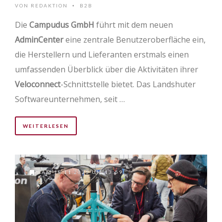
VON
REDAKTION
B2B
•
Die
Campudus GmbH
führt mit dem neuen
AdminCenter
eine zentrale Benutzeroberfläche ein,
die Herstellern und Lieferanten erstmals einen
umfassenden Überblick über die Aktivitäten ihrer
Veloconnect
-Schnittstelle bietet. Das Landshuter
Softwareunternehmen, seit …
WEITERLESEN
AM 18.11.2025 UM 13:59