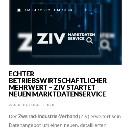
AM 04.12.2025 UM 17:40
ECHTER
BETRIEBSWIRTSCHAFTLICHER
MEHRWERT – ZIV STARTET
NEUEN MARKTDATENSERVICE
VON
REDAKTION
B2B
•
Der
Zweirad-Industrie-Verband
(ZIV) erweitert sein
Datenangebot um einen neuen, detaillierten