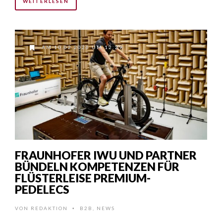
WEITERLESEN
AM 10.02.2026 UM 12:29
FRAUNHOFER IWU UND PARTNER
BÜNDELN KOMPETENZEN FÜR
FLÜSTERLEISE PREMIUM-
PEDELECS
VON
REDAKTION
B2B
,
NEWS
•