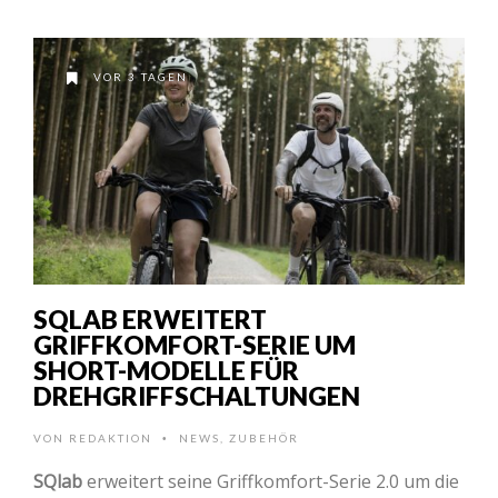
VOR 3 TAGEN
SQLAB ERWEITERT
GRIFFKOMFORT-SERIE UM
SHORT-MODELLE FÜR
DREHGRIFFSCHALTUNGEN
VON
REDAKTION
NEWS
,
ZUBEHÖR
•
SQlab
erweitert seine Griffkomfort-Serie 2.0 um die