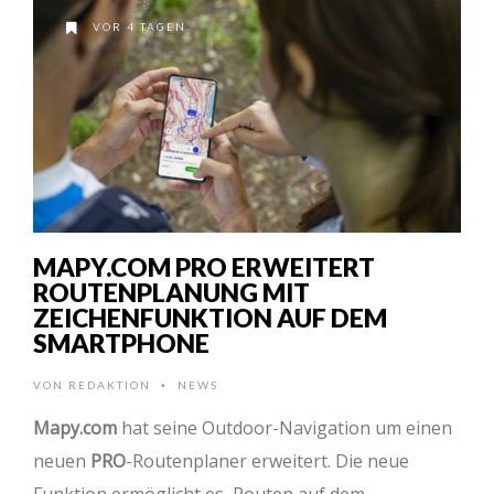
VOR 4 TAGEN
MAPY.COM PRO ERWEITERT
ROUTENPLANUNG MIT
ZEICHENFUNKTION AUF DEM
SMARTPHONE
VON
REDAKTION
NEWS
•
Mapy.com
hat seine Outdoor-Navigation um einen
neuen
PRO
-Routenplaner erweitert. Die neue
Funktion ermöglicht es, Routen auf dem