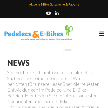
Aktuelle E-Bike Gutscheine & Rabatte
NEWS
Sie möchten sich umfassend und aktuell in
Sachen Elektrorad informieren? Wir
berichten für unsere Leser über die neuesten
Entwicklungen im Pedelec- und E-Bike-
Bereich. Hier finden Sie die interessantesten
Nachrichten über neue E-Bikes,
Informationen über die modernsten Antriebe