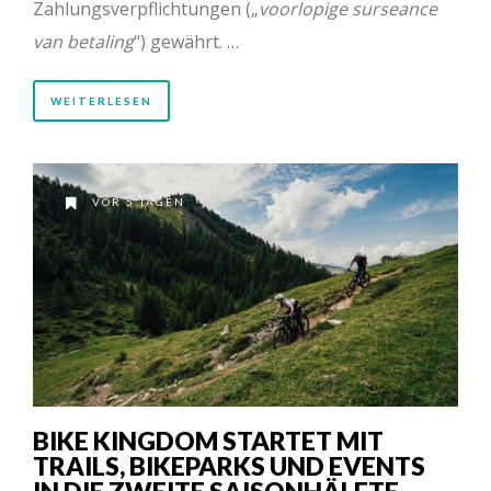
Zahlungsverpflichtungen („
voorlopige surseance
van betaling
“) gewährt. …
WEITERLESEN
VOR 5 TAGEN
BIKE KINGDOM STARTET MIT
TRAILS, BIKEPARKS UND EVENTS
IN DIE ZWEITE SAISONHÄLFTE