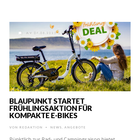
AM 04.06.2025 UM 7:55
BLAUPUNKT STARTET
FRÜHLINGSAKTION FÜR
KOMPAKTE E-BIKES
VON
REDAKTION
NEWS
,
ANGEBOTE
•
Pünktlich zur Rad- und Campingsaison bietet