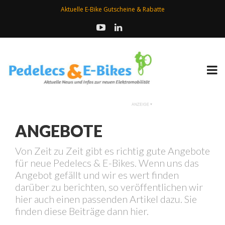
Aktuelle E-Bike Gutscheine & Rabatte
ANGEBOTE
Von Zeit zu Zeit gibt es richtig gute Angebote
für neue Pedelecs & E-Bikes. Wenn uns das
Angebot gefällt und wir es wert finden
darüber zu berichten, so veröffentlichen wir
hier auch einen passenden Artikel dazu. Sie
finden diese Beiträge dann hier.