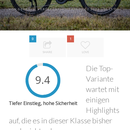
VON
GEORG
VERÖFFENTLICHT AM 02.02.2021 UM 15:00
•
0
1
SHARE
LOVE
Die Top-
9.4
Variante
wartet mit
einigen
Tiefer Einstieg, hohe Sicherheit
Highlights
auf, die es in dieser Klasse bisher