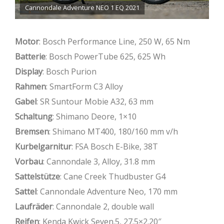
Cannondale Adventure NEO 1 EQ 2021
Motor
: Bosch Performance Line, 250 W, 65 Nm
Batterie
: Bosch PowerTube 625, 625 Wh
Display
: Bosch Purion
Rahmen
: SmartForm C3 Alloy
Gabel
: SR Suntour Mobie A32, 63 mm
Schaltung
: Shimano Deore, 1×10
Bremsen
: Shimano MT400, 180/160 mm v/h
Kurbelgarnitur
: FSA Bosch E-Bike, 38T
Vorbau
: Cannondale 3, Alloy, 31.8 mm
Sattelstütze
: Cane Creek Thudbuster G4
Sattel
: Cannondale Adventure Neo, 170 mm
Laufräder
: Cannondale 2, double wall
Reifen
: Kenda Kwick Seven.5, 27.5×2.20″