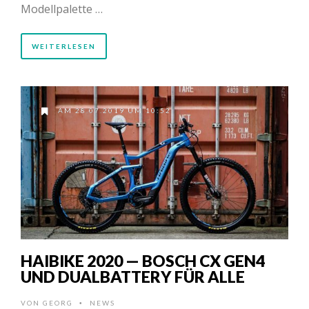
Modellpalette …
WEITERLESEN
AM 28.07.2019 UM 10:52
HAIBIKE 2020 — BOSCH CX GEN4
UND DUALBATTERY FÜR ALLE
VON
GEORG
NEWS
•