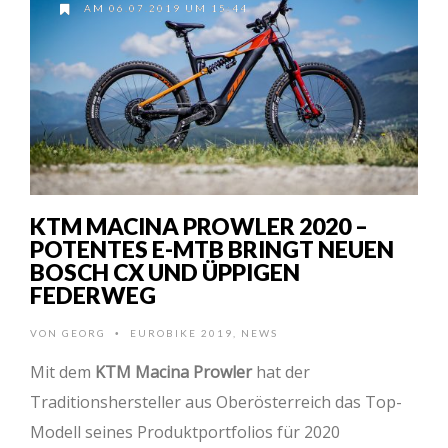
AM 06.07.2019 UM 15:44
KTM MACINA PROWLER 2020 –
POTENTES E-MTB BRINGT NEUEN
BOSCH CX UND ÜPPIGEN
FEDERWEG
VON
GEORG
EUROBIKE 2019
,
NEWS
•
Mit dem
KTM Macina Prowler
hat der
Traditionshersteller aus Oberösterreich das Top-
Modell seines Produktportfolios für 2020