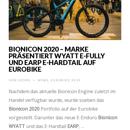
BIONICON 2020 – MARKE
PRÄSENTIERT WYATT E-FULLY
UND EARP E-HARDTAIL AUF
EUROBIKE
VON
GEORG
NEWS
,
EUROBIKE 2019
•
Nachdem das aktuelle Bionicon Engine zuletzt im
Handel verfügbar wurde, wurde soeben das
Bionicon 2020
Portfolio auf der Eurobike
vorgestellt. Darunter das neue E-Enduro
Bionicon
WYATT
und das E-Hardtail
EARP
, …