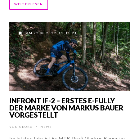
WEITERLESEN
AM 22.08.2019 UM 11:21
INFRONT IF-2 – ERSTES E-FULLY
DER MARKE VON MARKUS BAUER
VORGESTELLT
VON
GEORG
NEWS
•
Im letzten Jahr ist Ex-MTB-Profi Markus Bauer im