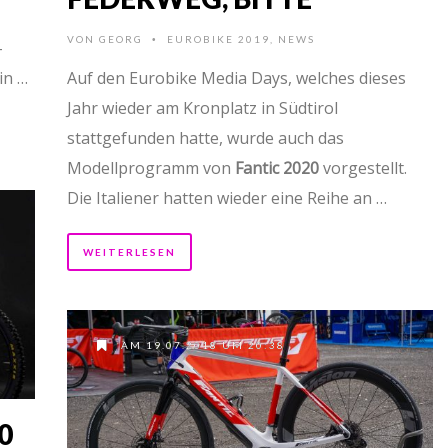
VON
GEORG
EUROBIKE 2019
,
NEWS
•
-
in …
Auf den Eurobike Media Days, welches dieses
Jahr wieder am Kronplatz in Südtirol
stattgefunden hatte, wurde auch das
Modellprogramm von
Fantic 2020
vorgestellt.
Die Italiener hatten wieder eine Reihe an …
WEITERLESEN
AM 19.07.2018 UM 20:38
0