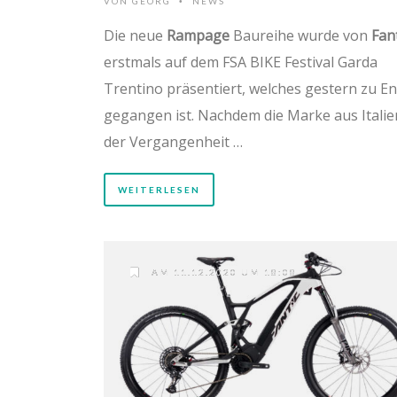
VON
GEORG
NEWS
•
Die neue
Rampage
Baureihe wurde von
Fan
erstmals auf dem FSA BIKE Festival Garda
Trentino präsentiert, welches gestern zu E
gegangen ist. Nachdem die Marke aus Italie
der Vergangenheit …
WEITERLESEN
AM 11.12.2020 UM 18:08