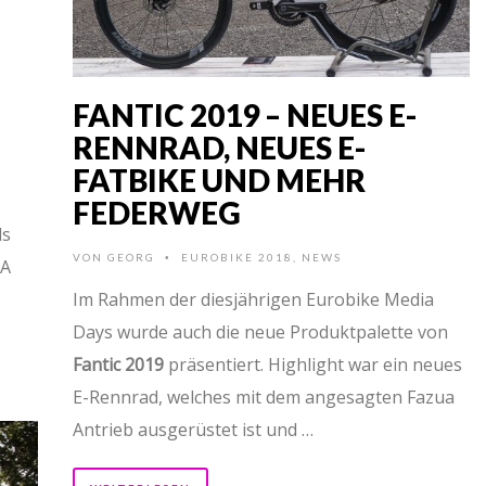
FANTIC 2019 – NEUES E-
RENNRAD, NEUES E-
FATBIKE UND MEHR
FEDERWEG
ls
VON
GEORG
EUROBIKE 2018
,
NEWS
•
SA
Im Rahmen der diesjährigen Eurobike Media
Days wurde auch die neue Produktpalette von
Fantic 2019
präsentiert. Highlight war ein neues
E-Rennrad, welches mit dem angesagten Fazua
Antrieb ausgerüstet ist und …