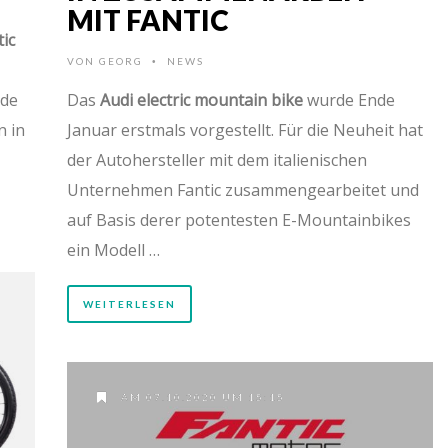
MIT FANTIC
tic
VON
GEORG
NEWS
•
nde
Das
Audi electric mountain bike
wurde Ende
n in
Januar erstmals vorgestellt. Für die Neuheit hat
der Autohersteller mit dem italienischen
Unternehmen Fantic zusammengearbeitet und
auf Basis derer potentesten E-Mountainbikes
ein Modell …
WEITERLESEN
AM 07.10.2020 UM 15:15