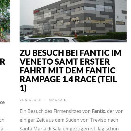
ZU BESUCH BEI FANTIC IM
ER
VENETO SAMT ERSTER
FAHRT MIT DEM FANTIC
RAMPAGE 1.4 RACE (TEIL
1)
VON
GEORG
MAGAZIN
•
ce
Ein Besuch des Firmensitzes von
Fantic
, der vor
ch
einiger Zeit aus dem Süden von Treviso nach
ia …
Santa Maria di Sala umgezogen ist, lag schon