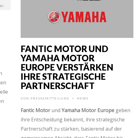
FANTIC MOTOR UND
YAMAHA MOTOR
EUROPE VERSTÄRKEN
n
IHRE STRATEGISCHE
uen
PARTNERSCHAFT
elle
VON
PRESSEMITTEILUNG
NEWS
•
en
Fantic Motor
und
Yamaha Motor Europe
geben
ihre Entscheidung bekannt, ihre strategische
Partnerschaft zu stärken, basierend auf der
gemeinsamen Absicht, dass Fantic Motor bis