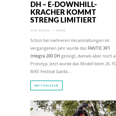
DH – E-DOWNHILL-
KRACHER KOMMT
STRENG LIMITIERT
VON
GEORG
NEWS
•
Schon bei mehreren Veranstaltungen im
vergangenen Jahr wurde das
FANTIC XF1
Integra 200 DH
gezeigt, damals aber noch a
Prototyp. Jetzt wurde das Modell beim 26. F
BIKE Festival Garda …
WEITERLESEN
AM 20.09.2017 UM 16:36