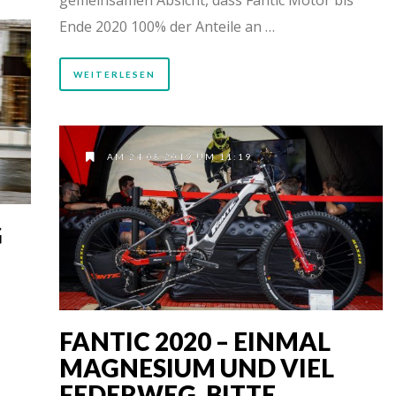
Ende 2020 100% der Anteile an …
WEITERLESEN
AM 24.08.2019 UM 11:19
G
FANTIC 2020 – EINMAL
MAGNESIUM UND VIEL
FEDERWEG, BITTE