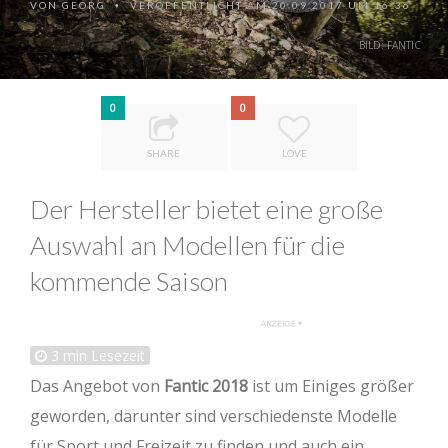
VON
GEORG
VERÖFFENTLICHT AM 20.09.2017 UM 16:36
•
BILD: FANTIC
0
0
SHARE
LOVE
Der Hersteller bietet eine große
Auswahl an Modellen für die
kommende Saison
3
min Lesezeit
Das Angebot von
Fantic 2018
ist um Einiges größer
geworden, darunter sind verschiedenste Modelle
für Sport und Freizeit zu finden und auch ein