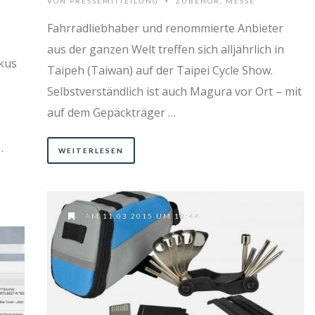
VON
PRESSEMITTEILUNG
ZUBEHÖR
,
MESSE
•
Fahrradliebhaber und renommierte Anbieter
aus der ganzen Welt treffen sich alljährlich in
kus
Taipeh (Taiwan) auf der Taipei Cycle Show.
Selbstverständlich ist auch Magura vor Ort – mit
auf dem Gepäckträger …
…
WEITERLESEN
AM 11.03.2015 UM 18:44