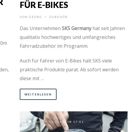
R
FÜR E-BIKES
VON
GEORG
ZUBEHÖR
•
Das Unternehmen
SKS Germany
hat seit Jahren
qualitativ hochwertiges und umfangreiches
300m
Fahrradzubehör im Programm.
Auch für Fahrer von E-Bikes hält SKS viele
den,
praktische Produkte parat. Ab sofort werden
diese mit …
WEITERLESEN
AM 10.09.2014 UM 17:01