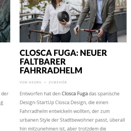
CLOSCA FUGA: NEUER
FALTBARER
FAHRRADHELM
VON
GEORG
ZUBEHÖR
•
 der
Entworfen hat den
Closca Fuga
das spanische
ng
Design-StartUp Closca Design, die einen
Fahrradhelm entwickeln wollten, der zum
urbanen Style der Stadtbewohner passt, überall
hin mitzunehmen ist, aber trotzdem die