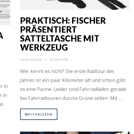
PRAKTISCH: FISCHER
PRÄSENTIERT
A
SATTELTASCHE MIT
WERKZEUG
VON
GEORG
ZUBEHÖR
•
Wer kennt es nicht? Die erste Radtour des
Jahres ist ein paar Kilometer alt und schon gibt
r in
es eine Panne. Leider sind Fahrradläden gerade
 in
bei Fahrradtouren durchs Grüne selten. Mit …
us
WEITERLESEN