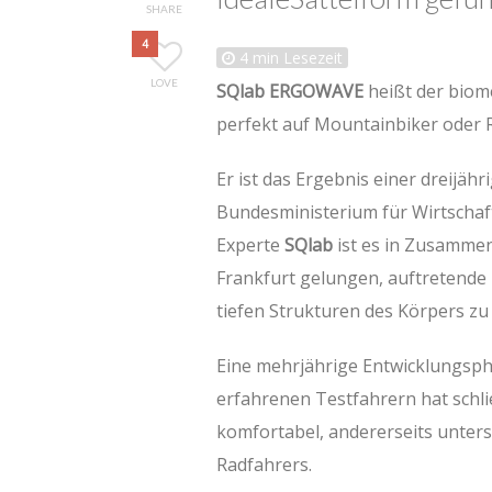
SHARE
4
4
min Lesezeit
LOVE
SQlab ERGOWAVE
heißt der biom
perfekt auf Mountainbiker oder
Er ist das Ergebnis einer dreijäh
Bundesministerium für Wirtschaf
Experte
SQlab
ist es in Zusammen
Frankfurt gelungen, auftretende 
tiefen Strukturen des Körpers zu
Eine mehrjährige Entwicklungsp
erfahrenen Testfahrern hat schließ
komfortabel, andererseits unters
Radfahrers.