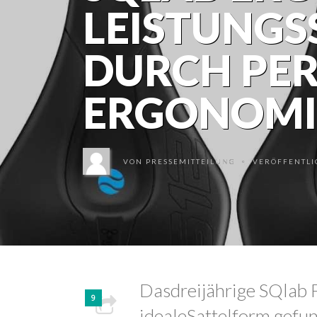
LEISTUNGS
DURCH PE
ERGONOMI
VON
PRESSEMITTEILUNG
VERÖFFENTLIC
•
Dasdreijährige SQlab 
9
idealeSattelform gefu