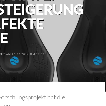
STEIGERUNG
RFEKTE
E
HT AM 26.04.2016 UM 17:10
Forschungsprojekt hat die
nden