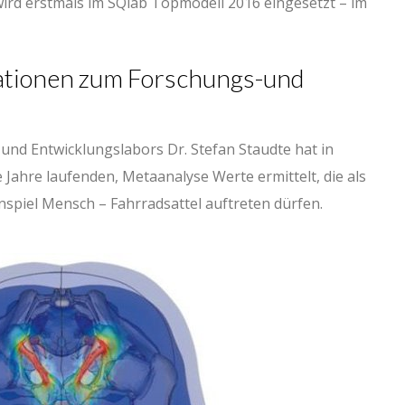
wird erstmals im SQlab Topmodell 2016 eingesetzt – im
ationen zum Forschungs-und
und Entwicklungslabors Dr. Stefan Staudte hat in
Jahre laufenden, Metaanalyse Werte ermittelt, die als
piel Mensch – Fahrradsattel auftreten dürfen.