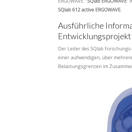
ERGOWAVE. “
SQlab ERGOWAVE
” 
SQlab 612 active ERGOWAVE
.
Ausführliche Inform
Entwicklungsprojekt
Der Leiter des SQlab Forschungs-
einer aufwendigen, über mehrere 
Belastungsgrenzen im Zusammens