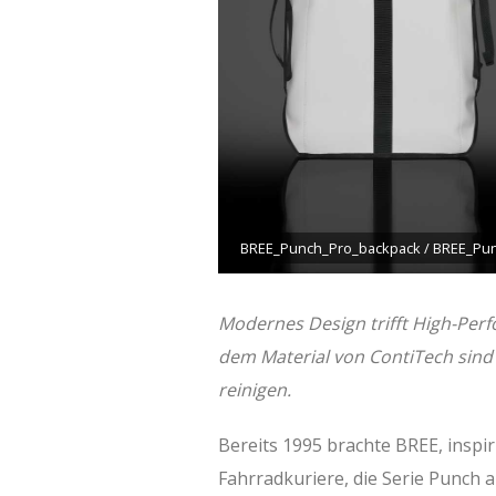
BREE_Punch_Pro_backpack / BREE_Pu
Modernes Design trifft High-Per
dem Material von ContiTech sind 
reinigen.
Bereits 1995 brachte BREE, insp
Fahrradkuriere, die Serie Punch