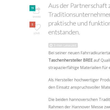
Aus der Partnerschaft
19
Traditionsunternehmen
SHARE
praktische und funktio
5
entstanden.
LOVE
3
min Lesezeit
Bei seiner neuen Fahrradkuriert
Taschenhersteller
BREE
auf Qual
strapazierfähige Materialien für
Als Hersteller hochwertiger Prod
den Einsatz anspruchsvoller Mate
Die beiden hannoverschen Tradit
Rahmen der Hannover Messe zwei