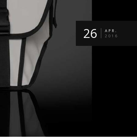
26
APR.
2016