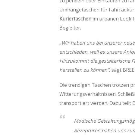
zu pendeln oder Einkaufen zu fa
Umhängetaschen für Fahrradkurie
Kuriertaschen
im urbanen Look fü
Begleiter.
„Wir haben uns bei unserer neuen
entschieden, weil es unsere Anfor
Hinzukommt die gestalterische Fr
herstellen zu können“
, sagt BREE
Die trendigen Taschen trotzen p
Witterungsverhältnissen. Schließ
transportiert werden. Dazu teilt E
Modische Gestaltungsmögli
Rezepturen haben uns zum