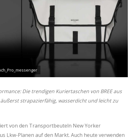
nch_Pro_messenger
formance: Die trendigen Kuriertaschen von BREE aus
äußerst strapazierfähig, wasserdicht und leicht zu
iriert von den Transportbeuteln New Yorker
 aus Lkw-Planen auf den Markt. Auch heute verwenden