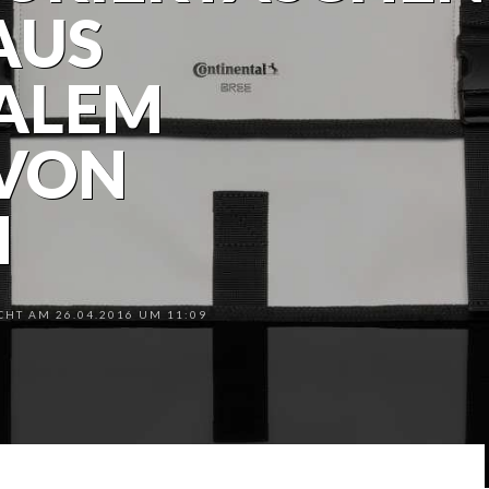
AUS
ALEM
 VON
H
HT AM 26.04.2016 UM 11:09