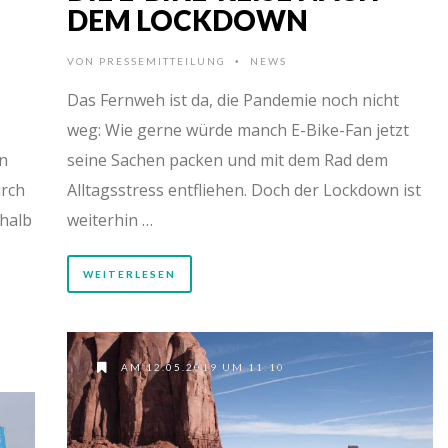
DEM LOCKDOWN
VON
PRESSEMITTEILUNG
NEWS
•
Das Fernweh ist da, die Pandemie noch nicht
weg: Wie gerne würde manch E-Bike-Fan jetzt
on
seine Sachen packen und mit dem Rad dem
urch
Alltagsstress entfliehen. Doch der Lockdown ist
rhalb
weiterhin …
WEITERLESEN
AM 12.05.2019 UM 11:10