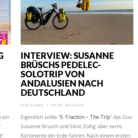
G
INTERVIEW: SUSANNE
BRÜSCHS PEDELEC-
SOLOTRIP VON
ANDALUSIEN NACH
DEUTSCHLAND
VON
GEORG
REISE
,
MAGAZIN
•
 ein
Eigentlich sollte “
E-Traction – The Trip
” das Duo
r
Susanne Brüsch und Silvio Züllig über sechs
n
“
Kontinente der Erde führen. Nach einem ersten