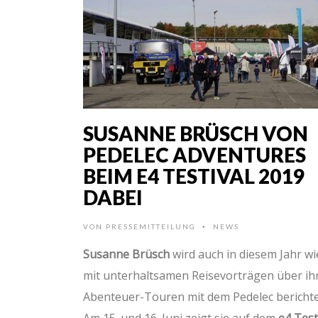
SUSANNE BRÜSCH VON
PEDELEC ADVENTURES
BEIM E4 TESTIVAL 2019
DABEI
VON
PRESSEMITTEILUNG
NEWS
•
Susanne Brüsch
wird auch in diesem Jahr w
mit unterhaltsamen Reisevorträgen über ih
Abenteuer-Touren mit dem Pedelec berichte
Am 15. und 16. Juni zeigt sie auf dem
e4 Test