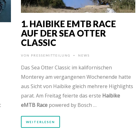
1. HAIBIKE EMTB RACE
AUF DER SEA OTTER
CLASSIC
VON
PRESSEMITTEILUNG
NEWS
•
Das Sea Otter Classic im kalifornischen
Monterey am vergangenen Wochenende hatte
aus Sicht von Haibike gleich mehrere Highlights
parat. Am Freitag feierte das erste
Haibike
t
eMTB Race
powered by Bosch …
WEITERLESEN