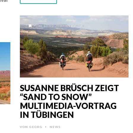
AM 10.03.2017 UM 18:15
SUSANNE BRÜSCH ZEIGT
“SAND TO SNOW”
MULTIMEDIA-VORTRAG
IN TÜBINGEN
VON
GEORG
NEWS
•