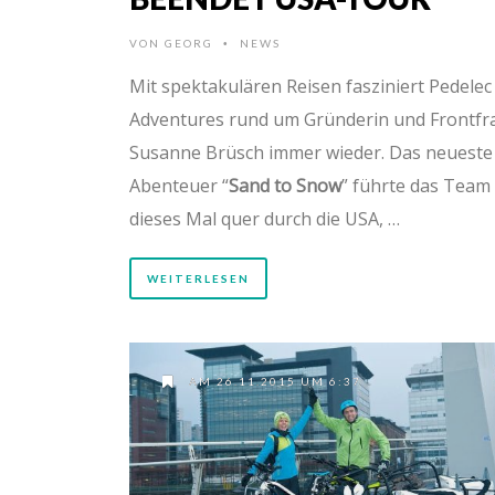
VON
GEORG
NEWS
•
Mit spektakulären Reisen fasziniert Pedelec
Adventures rund um Gründerin und Frontfr
Susanne Brüsch immer wieder. Das neueste
Abenteuer “
Sand to Snow
” führte das Team
dieses Mal quer durch die USA, …
WEITERLESEN
AM 26.11.2015 UM 6:37