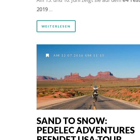
2019
…
WEITERLESEN
AM 12.07.2016 UM 11:15
SAND TO SNOW:
PEDELEC ADVENTURES
BEENDET USA-TOUR