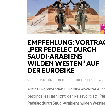
EMPFEHLUNG: VORTRA
„PER PEDELEC DURCH
SAUDI-ARABIENS
WILDEN WESTEN“ AUF
DER EUROBIKE
VON
REDAKTION
REISE
,
EUROBIKE 2024
,
NEWS
•
Auf der kommenden Eurobike erwartet euch
besonderes Highlight: der Reisevortrag „
Pe
Pedelec durch Saudi-Arabiens wilden Weste