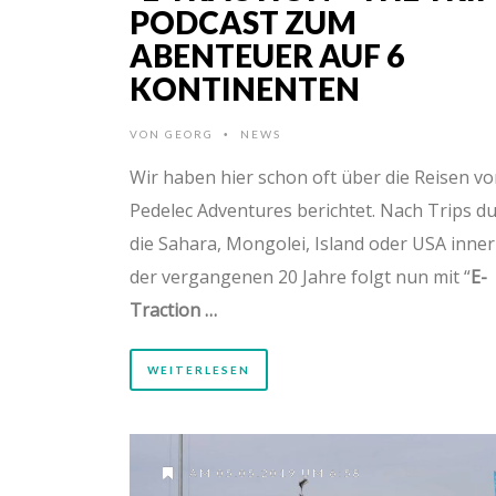
PODCAST ZUM
ABENTEUER AUF 6
KONTINENTEN
VON
GEORG
NEWS
•
Wir haben hier schon oft über die Reisen v
Pedelec Adventures berichtet. Nach Trips d
die Sahara, Mongolei, Island oder USA inne
der vergangenen 20 Jahre folgt nun mit “
E-
Traction …
WEITERLESEN
AM 05.05.2019 UM 6:58