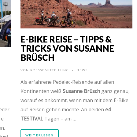
E-BIKE REISE – TIPPS &
TRICKS VON SUSANNE
BRÜSCH
VON
PRESSEMITTEILUNG
NEWS
•
Als erfahrene Pedelec-Reisende auf allen
Kontinenten weiß
Susanne Brüsch
ganz genau,
worauf es ankommt, wenn man mit dem E-Bike
ieder
auf Reisen gehen möchte. An beiden
e4
re
TESTIVAL
Tagen – am …
n.
WEITERLESEN
ival