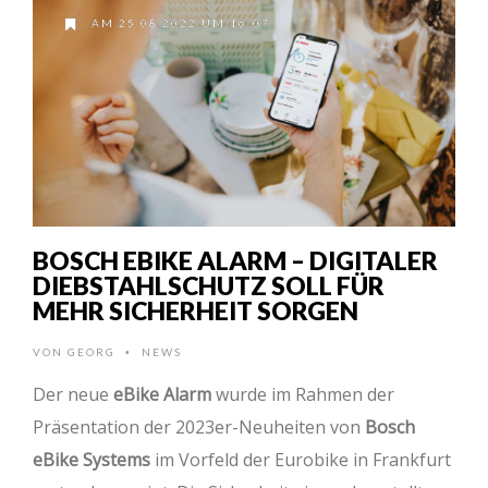
AM 25.08.2022 UM 16:07
BOSCH EBIKE ALARM – DIGITALER
DIEBSTAHLSCHUTZ SOLL FÜR
MEHR SICHERHEIT SORGEN
VON
GEORG
NEWS
•
Der neue
eBike Alarm
wurde im Rahmen der
Präsentation der 2023er-Neuheiten von
Bosch
eBike Systems
im Vorfeld der Eurobike in Frankfurt