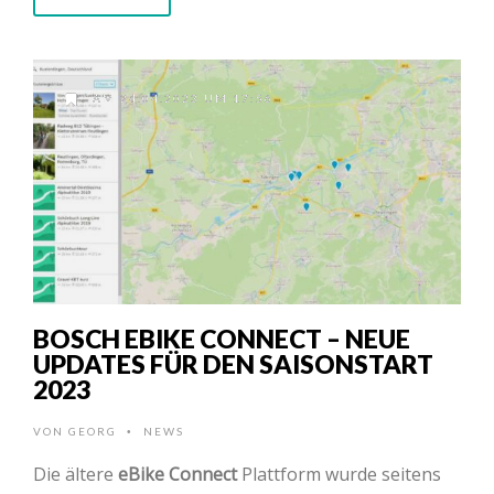
AM 24.04.2023 UM 17:56
BOSCH EBIKE CONNECT – NEUE
UPDATES FÜR DEN SAISONSTART
2023
VON
GEORG
NEWS
•
Die ältere
eBike Connect
Plattform wurde seitens