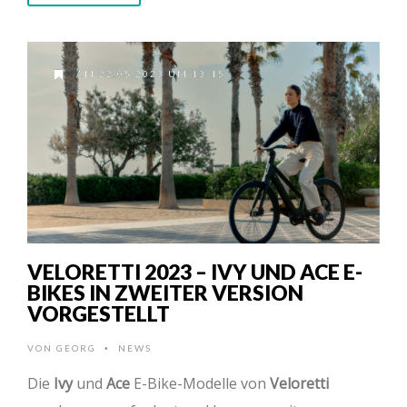
AM 22.05.2023 UM 13:15
VELORETTI 2023 – IVY UND ACE E-
BIKES IN ZWEITER VERSION
VORGESTELLT
VON
GEORG
NEWS
•
Die
Ivy
und
Ace
E-Bike-Modelle von
Veloretti