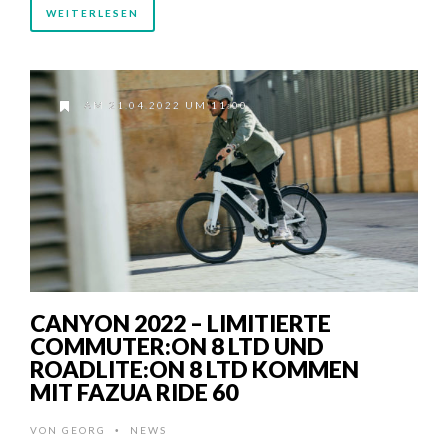
WEITERLESEN
AM 21.04.2022 UM 11:00
CANYON 2022 – LIMITIERTE
COMMUTER:ON 8 LTD UND
ROADLITE:ON 8 LTD KOMMEN
MIT FAZUA RIDE 60
VON
GEORG
NEWS
•