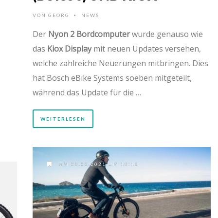
VON
GEORG
NEWS
•
Der
Nyon 2 Bordcomputer
wurde genauso wie
das
Kiox Display
mit neuen Updates versehen,
welche zahlreiche Neuerungen mitbringen. Dies
hat Bosch eBike Systems soeben mitgeteilt,
während das Update für die …
WEITERLESEN
AM 08.03.2021 UM 18:16