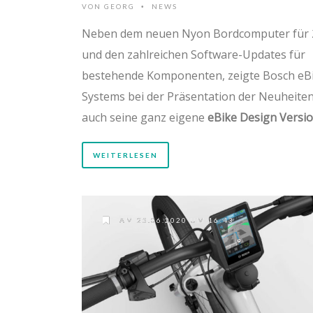
VON
GEORG
NEWS
•
Neben dem neuen Nyon Bordcomputer für 
und den zahlreichen Software-Updates für
bestehende Komponenten, zeigte Bosch eB
Systems bei der Präsentation der Neuheite
auch seine ganz eigene
eBike Design Versi
WEITERLESEN
AM 25.06.2020 UM 16:43