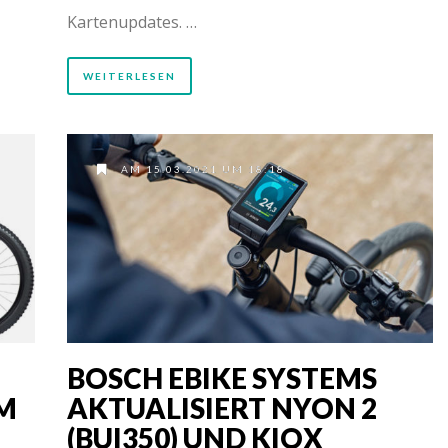
Kartenupdates. …
WEITERLESEN
AM 15.03.2021 UM 18:18
BOSCH EBIKE SYSTEMS
EM
AKTUALISIERT NYON 2
(BUI350) UND KIOX