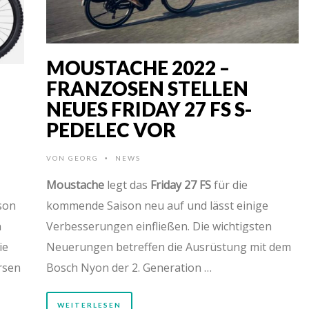
MOUSTACHE 2022 –
FRANZOSEN STELLEN
NEUES FRIDAY 27 FS S-
PEDELEC VOR
VON
GEORG
NEWS
•
Moustache
legt das
Friday 27 FS
für die
son
kommende Saison neu auf und lässt einige
n
Verbesserungen einfließen. Die wichtigsten
ie
Neuerungen betreffen die Ausrüstung mit dem
rsen
Bosch Nyon der 2. Generation …
WEITERLESEN