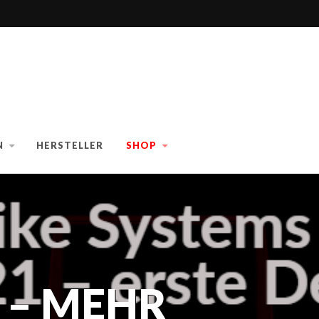
N
HERSTELLER
SHOP
 – MEHR