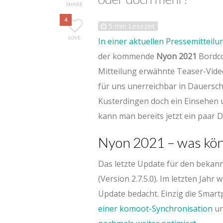
SHARE
4
5
min Lesezeit
LOVE
In einer aktuellen Pressemitteilu
der kommende
Nyon 2021
Bordco
Mitteilung erwähnte Teaser-Vide
für uns unerreichbar in Dauerschl
Kusterdingen doch ein Einsehen u
kann man bereits jetzt ein paar
Nyon 2021 – was kön
Das letzte Update für den beka
(Version 2.7.5.0). Im letzten Jah
Update bedacht. Einzig die Sma
einer komoot-Synchronisation
u