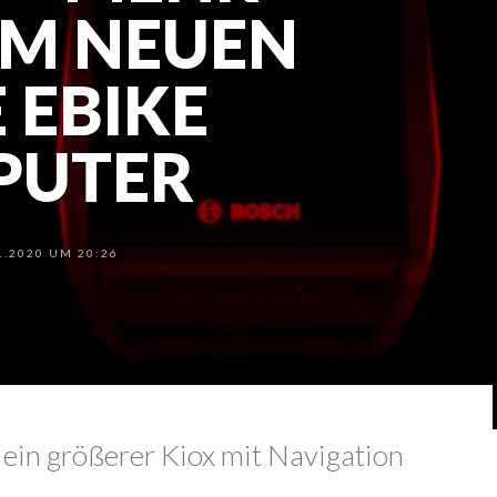
UM NEUEN
 EBIKE
PUTER
.2020 UM 20:26
ein größerer Kiox mit Navigation