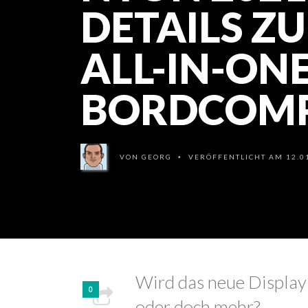
DETAILS Z
ALL-IN-ONE
BORDCOM
VON
GEORG
VERÖFFENTLICHT AM 12.01
•
Wird das neue Display 
0
oder doch mehr?