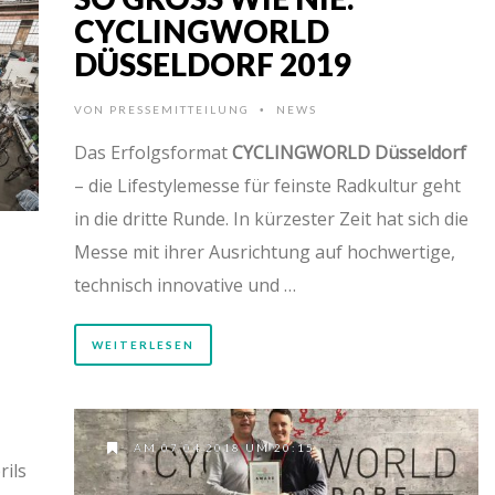
YCLINGWORLD D
ÜSSELDORF 2019
VON
PRESSEMITTEILUNG
NEWS
•
Das Erfolgsformat
CYCLINGWORLD Düsseldorf
– die Lifestylemesse für feinste Radkultur geht
in die dritte Runde. In kürzester Zeit hat sich die
Messe mit ihrer Ausrichtung auf hochwertige,
technisch innovative und …
WEITERLESEN
AM 07.04.2018 UM 20:15
ils