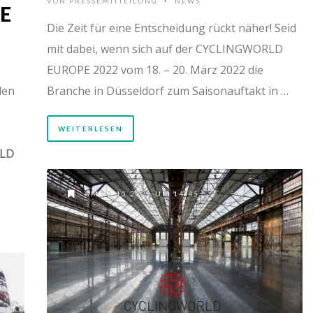
VON
PRESSEMITTEILUNG
NEWS
•
E
Die Zeit für eine Entscheidung rückt näher! Seid
mit dabei, wenn sich auf der CYCLINGWORLD
EUROPE 2022 vom 18. – 20. März 2022 die
den
Branche in Düsseldorf zum Saisonauftakt in …
WEITERLESEN
LD
…
AM 12.10.2020 UM 14:45