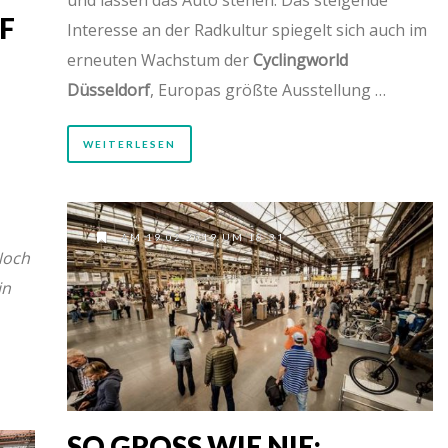
F
Interesse an der Radkultur spiegelt sich auch im
erneuten Wachstum der
Cyclingworld
Düsseldorf
, Europas größte Ausstellung …
WEITERLESEN
AM 19.02.2019 UM 18:31
och
in
SO GROSS WIE NIE: C