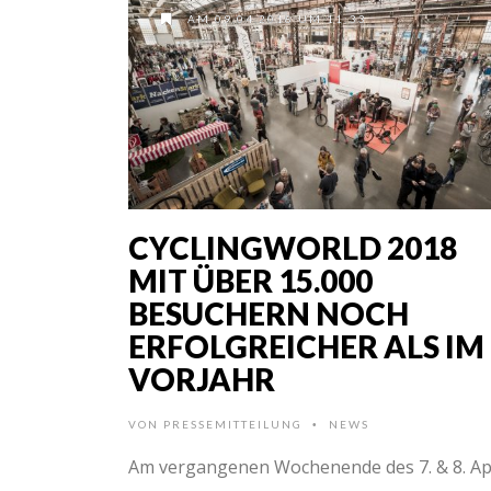
AM 09.04.2018 UM 11:33
CYCLINGWORLD 2018
MIT ÜBER 15.000
BESUCHERN NOCH
ERFOLGREICHER ALS IM
VORJAHR
VON
PRESSEMITTEILUNG
NEWS
•
Am vergangenen Wochenende des 7. & 8. Apr