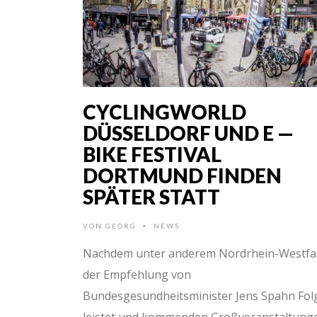
CYCLINGWORLD
DÜSSELDORF UND E —
BIKE FESTIVAL
DORTMUND FINDEN
SPÄTER STATT
VON
GEORG
NEWS
•
Nachdem unter anderem Nordrhein-Westfa
der Empfehlung von
Bundesgesundheitsminister Jens Spahn Fol
leistet und kommenden Großveranstaltung