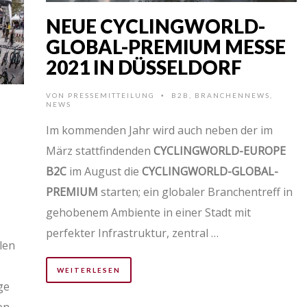
NEUE CYCLINGWORLD-
GLOBAL-PREMIUM MESSE
2021 IN DÜSSELDORF
VON
PRESSEMITTEILUNG
B2B
,
BRANCHENNEWS
,
•
NEWS
Im kommenden Jahr wird auch neben der im
März stattfindenden
CYCLINGWORLD-EUROPE
B2C
im August die
CYCLINGWORLD-GLOBAL-
PREMIUM
starten; ein globaler Branchentreff in
gehobenem Ambiente in einer Stadt mit
perfekter Infrastruktur, zentral …
len
WEITERLESEN
ge
en