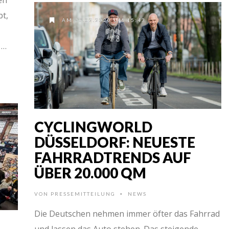
bt,
AM 28.02.2020 UM 15:43
 …
CYCLINGWORLD
DÜSSELDORF: NEUESTE
FAHRRADTRENDS AUF
ÜBER 20.000 QM
VON
PRESSEMITTEILUNG
NEWS
•
Die Deutschen nehmen immer öfter das Fahrrad
und lassen das Auto stehen. Das steigende