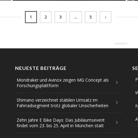
1
2
3
…
5
NEUESTE BEITRÄGE
S
P
Mondraker und Avinox zeigen MG Concept als
Forschungsplattform
W
Shimano verzeichnet stabilen Umsatz im
Fahrradsegment trotz globaler Unsicherheiten
N
A
Zehn Jahre E Bike Days: Das Jubiläumsevent
findet vom 23. bis 25. April in München statt