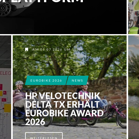
AM 01.07.2026 UM 10:50
EUROBIKE 2026
NEWS
HP VELOTECHNIK
DELTA TX ERHÄLT
EUROBIKE AWARD
2026
WEITERLESEN