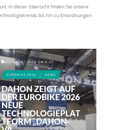
t. In dieser Übersicht finden Sie unsere
echnologietrends bis hin zu Einordnungen
AM 15.07.2026 UM 8:07
EUROBIKE 2026
NEWS
DAHON ZEIGT AUF
DER EUROBIKE 2026
NEUE
TECHNOLOGIEPLAT
TFORM „DAHON-
VÄ...