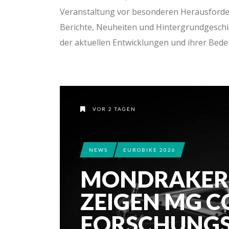
Veranstaltung vor besonderen Herausforderun
Berichte, Neuheiten und Hintergrundgeschi
der aktuellen Entwicklungen und ihrer Bede
VOR 2 TAGEN
NEWS
EUROBIKE 2026
MONDRAKER 
ZEIGEN MG C
FORSCHUNG