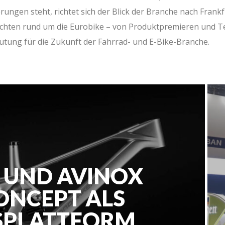
gen steht, richtet sich der Blick der Branche nach Frankfur
chten rund um die Eurobike – von Produktpremieren und T
utung für die Zukunft der Fahrrad- und E-Bike-Branche.
UND AVINOX
ONCEPT ALS
SPLATTFORM