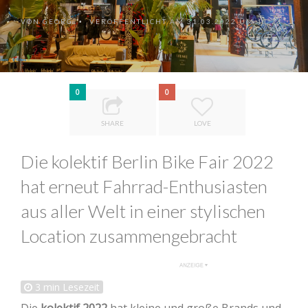
VON
GEORG
VERÖFFENTLICHT AM 31.03.2022 UM 11:21
•
0
0
SHARE
LOVE
Die kolektif Berlin Bike Fair 2022
hat erneut Fahrrad-Enthusiasten
aus aller Welt in einer stylischen
Location zusammengebracht
3
min Lesezeit