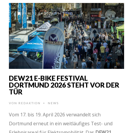
AM 15.04.2026 UM 11:15
DEW21 E-BIKE FESTIVAL
DORTMUND 2026 STEHT VOR DER
TÜR
VON
REDAKTION
NEWS
•
Vom 17. bis 19. April 2026 verwandelt sich
Dortmund erneut in ein weitläufiges Test- und
Erlebnisareal für Elektromobilität. Das
DEW21