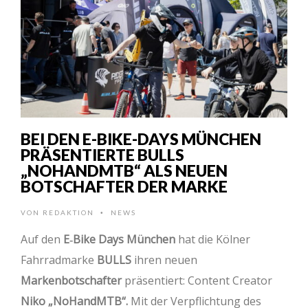
BEI DEN E-BIKE-DAYS MÜNCHEN
PRÄSENTIERTE BULLS
„NOHANDMTB“ ALS NEUEN
BOTSCHAFTER DER MARKE
VON
REDAKTION
NEWS
•
Auf den
E‑Bike Days München
hat die Kölner
Fahrradmarke
BULLS
ihren neuen
Markenbotschafter
präsentiert: Content Creator
Niko „NoHandMTB“.
Mit der Verpflichtung des