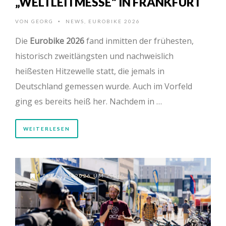
„WELTLEITMESSE“ IN FRANKFURT
VON
GEORG
NEWS
,
EUROBIKE 2026
•
Die
Eurobike 2026
fand inmitten der frühesten,
historisch zweitlängsten und nachweislich
heißesten Hitzewelle statt, die jemals in
Deutschland gemessen wurde. Auch im Vorfeld
ging es bereits heiß her. Nachdem in …
WEITERLESEN
AM 27.06.2026 UM 20:15