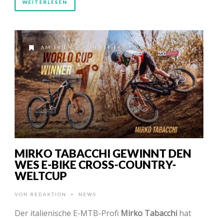
WEITERLESEN
AM 14.10.2025 UM 14:14
MIRKO TABACCHI GEWINNT DEN
WES E-BIKE CROSS-COUNTRY-
WELTCUP
VON
REDAKTION
NEWS
•
Der italienische E-MTB-Profi
Mirko Tabacchi
hat