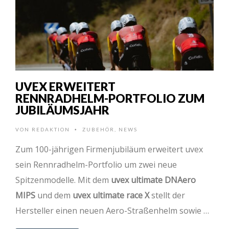
UVEX ERWEITERT
RENNRADHELM-PORTFOLIO ZUM
JUBILÄUMSJAHR
VON
REDAKTION
ZUBEHÖR
,
NEWS
•
Zum 100-jährigen Firmenjubiläum erweitert uvex
sein Rennradhelm-Portfolio um zwei neue
Spitzenmodelle. Mit dem
uvex ultimate DNAero
MIPS
und dem
uvex ultimate race X
stellt der
Hersteller einen neuen Aero-Straßenhelm sowie …