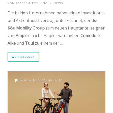
VON
PRESSEMITTEILUNG
NEWS
•
Die beiden Unternehmen haben einen Investitions-
und Aktientauschvertrag unterzeichnet, der die
Kõu Mobility Group
zum neuen Hauptanteilseigner
von
Ampler
macht. Ampler wird neben
Comodule
,
Äike
und
Tuul
zu einem der …
WEITERLESEN
AM 26.10.2022 UM 18:12