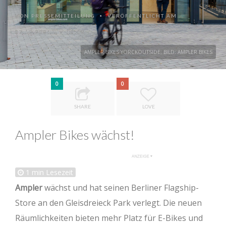
VON
PRESSEMITTEILUNG
VERÖFFENTLICHT AM
•
07.12.2021 UM 10:18
AMPLER BIKES YORCKOUTSIDE; BILD: AMPLER BIKES
0
0
SHARE
LOVE
Ampler Bikes wächst!
1
min Lesezeit
Ampler
wächst und hat seinen Berliner Flagship-
Store an den Gleisdreieck Park verlegt. Die neuen
Räumlichkeiten bieten mehr Platz für E-Bikes und