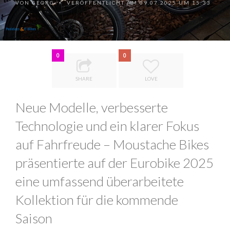
VON
GEORG
VERÖFFENTLICHT AM 09.07.2025 UM 15:33
•
0
0
SHARE
LOVE
Neue Modelle, verbesserte
Technologie und ein klarer Fokus
auf Fahrfreude – Moustache Bikes
präsentierte auf der Eurobike 2025
eine umfassend überarbeitete
Kollektion für die kommende
Saison