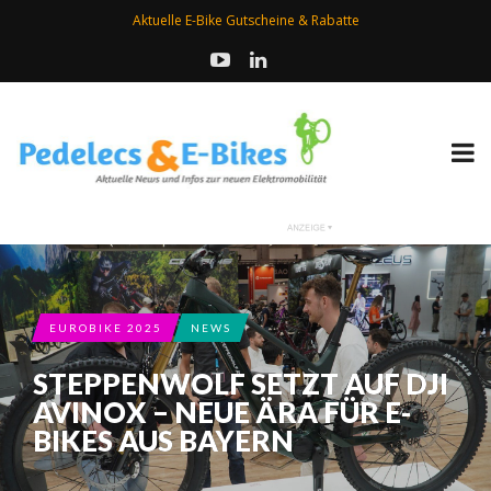
Aktuelle E-Bike Gutscheine & Rabatte
EUROBIKE 2025
NEWS
STEPPENWOLF SETZT AUF DJI
AVINOX – NEUE ÄRA FÜR E-
BIKES AUS BAYERN