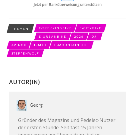
Jetzt per Banküberweisung unterstützen
E-TREKKINGBIKE
E-CITYBIKE
THEMEN
E-URBANBIKE
2026
DJI
AVINOX
E-MTB
E-MOUNTAINBIKE
STEPPENWOLF
AUTOR(IN)
Georg
Gründer des Magazins und Pedelec-Nutzer
der ersten Stunde. Seit fast 15 Jahren
immer vorne am Thema dran, hat er