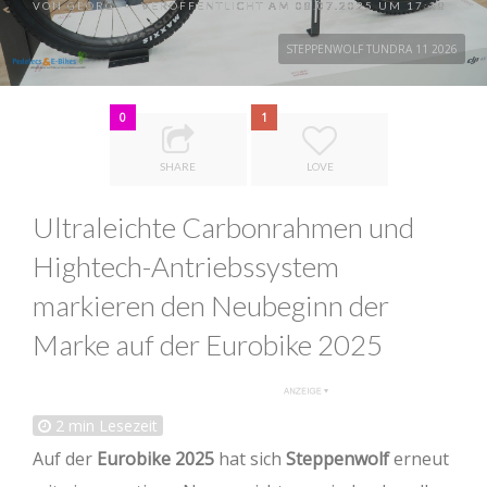
VON
GEORG
VERÖFFENTLICHT AM 08.07.2025 UM 17:38
•
STEPPENWOLF TUNDRA 11 2026
0
1
SHARE
LOVE
Ultraleichte Carbonrahmen und
Hightech-Antriebssystem
markieren den Neubeginn der
Marke auf der Eurobike 2025
2
min Lesezeit
Auf der
Eurobike 2025
hat sich
Steppenwolf
erneut