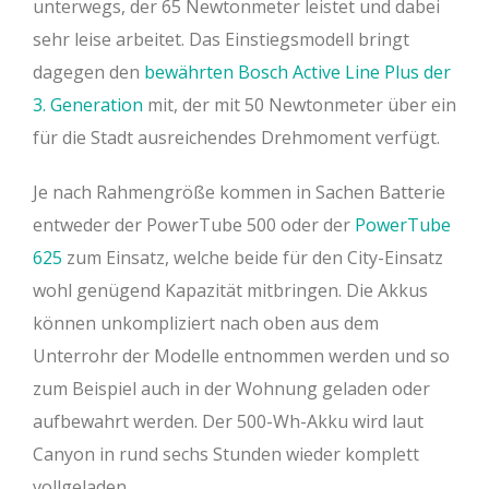
unterwegs, der 65 Newtonmeter leistet und dabei
Rahmengröße U025
M
L
XL
sehr leise arbeitet. Das Einstiegsmodell bringt
dagegen den
bewährten Bosch Active Line Plus der
Oberrohr (mm)
589
626
666
3. Generation
mit, der mit 50 Newtonmeter über ein
Steuerrohr (mm)
182,3
229,3
280
für die Stadt ausreichendes Drehmoment verfügt.
Lenkwinkel (°)
68,5
68,5
68,5
Je nach Rahmengröße kommen in Sachen Batterie
Sitzrohr (mm)
440
482
535
entweder der PowerTube 500 oder der
PowerTube
625
zum Einsatz, welche beide für den City-Einsatz
Sitzwinkel (°)
72,5
72,5
72,5
wohl genügend Kapazität mitbringen. Die Akkus
Kettenstrebe (mm)
505
505
505
können unkompliziert nach oben aus dem
Reach (mm)
412
434
460
Unterrohr der Modelle entnommen werden und so
zum Beispiel auch in der Wohnung geladen oder
Stack (mm)
627
671
718
aufbewahrt werden. Der 500-Wh-Akku wird laut
Radstand (mm)
1174
1217
258
Canyon in rund sechs Stunden wieder komplett
vollgeladen.