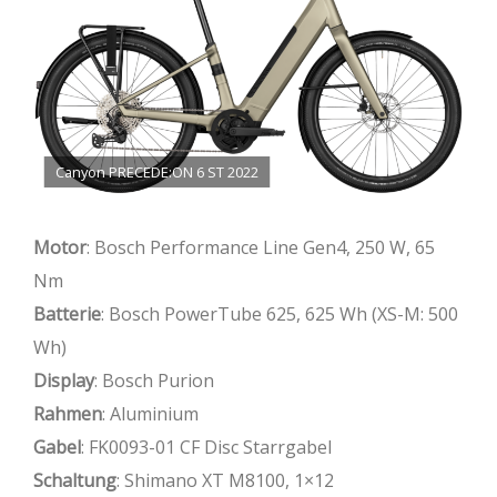
Canyon PRECEDE:ON 6 ST 2022
Motor
: Bosch Performance Line Gen4, 250 W, 65
Nm
Batterie
: Bosch PowerTube 625, 625 Wh (XS-M: 500
Wh)
Display
: Bosch Purion
Rahmen
: Aluminium
Gabel
: FK0093-01 CF Disc Starrgabel
Schaltung
: Shimano XT M8100, 1×12