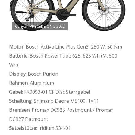
Canyon PRECEDE:ON 5 2022
Motor
: Bosch Active Line Plus Gen3, 250 W, 50 Nm
Batterie
: Bosch PowerTube 625, 625 Wh (M: 500
Wh)
Display
: Bosch Purion
Rahmen
: Aluminium
Gabel
: FK0093-01 CF Disc Starrgabel
Schaltung
: Shimano Deore M5100, 1×11
Bremsen
: Promax DC925 Postmount / Promax
DC927 Flatmount
Sattelstütze
: Iridium S34-01