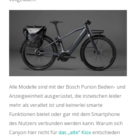
Rahmengröße U025
XS
S
M
L
Oberrohr (mm)
551
569
589
626
Steuerrohr (mm)
176,1
186,3
201,8
229,3
Lenkwinkel (°)
68,5
68,5
68,5
68,5
Sitzrohr (mm)
365
403,5
440
485
Sitzwinkel (°)
72,5
72,5
72,5
72,5
Kettenstrebe (mm)
505
505
505
505
Alle Modelle sind mit der Bosch Purion Bedien- und
Reach (mm)
375
390
406
434
Anzeigeeinheit ausgerüstet, die inzwischen leider
mehr als veraltet ist und keinerlei smarte
Stack (mm)
621
631
645
671
Funktionen bietet oder gar mit dem Smartphone
Radstand (mm)
1135
1154
1174
1214
des Nutzers verbunden werden kann. Warum sich
Canyon hier nicht für
das „alte“ Kiox
entschieden