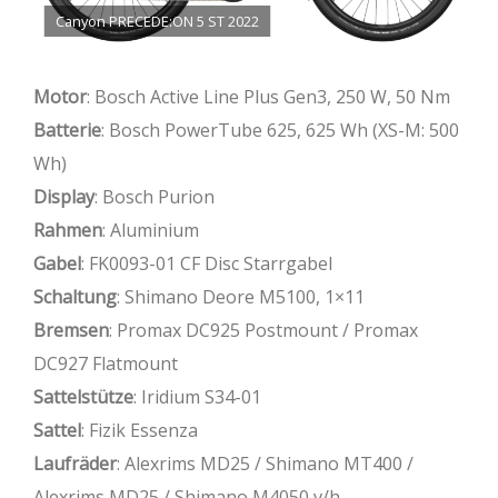
Canyon PRECEDE:ON 5 ST 2022
Motor
: Bosch Active Line Plus Gen3, 250 W, 50 Nm
Batterie
: Bosch PowerTube 625, 625 Wh (XS-M: 500
Wh)
Display
: Bosch Purion
Rahmen
: Aluminium
Gabel
: FK0093-01 CF Disc Starrgabel
Schaltung
: Shimano Deore M5100, 1×11
Bremsen
: Promax DC925 Postmount / Promax
DC927 Flatmount
Sattelstütze
: Iridium S34-01
Sattel
: Fizik Essenza
Laufräder
: Alexrims MD25 / Shimano MT400 /
Alexrims MD25 / Shimano M4050 v/h