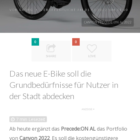
VON
GEORG
VERÖFFENTLICHT AM 01.03.2022 UM 11:00
•
CANYON PRECEDE:ON AL 2022
0
0
SHARE
LOVE
Das neue E-Bike soll die
Grundbedürfnisse für Nutzer in
der Stadt abdecken
7
min Lesezeit
Ab heute ergänzt das
Precede:ON AL
das Portfolio
von
Canyon 2022
. Es soll die kostengünstigere