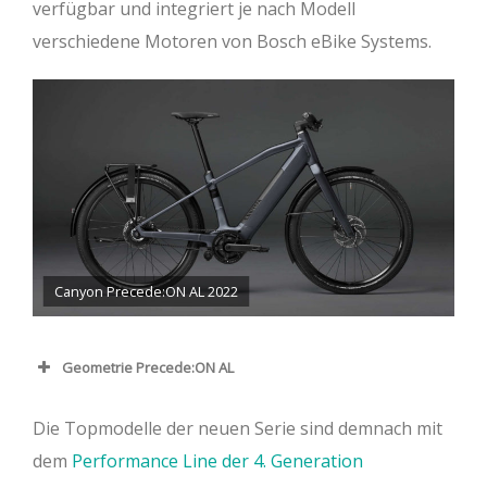
verfügbar und integriert je nach Modell
verschiedene Motoren von Bosch eBike Systems.
Canyon Precede:ON AL 2022
Geometrie Precede:ON AL
Standard
Die Topmodelle der neuen Serie sind demnach mit
Tiefeinsteiger
dem
Performance Line der 4. Generation