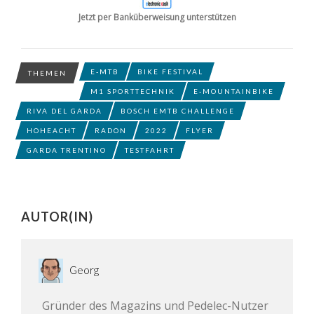
Jetzt per Banküberweisung unterstützen
E-MTB
BIKE FESTIVAL
THEMEN
M1 SPORTTECHNIK
E-MOUNTAINBIKE
RIVA DEL GARDA
BOSCH EMTB CHALLENGE
HOHEACHT
RADON
2022
FLYER
GARDA TRENTINO
TESTFAHRT
AUTOR(IN)
Georg
Gründer des Magazins und Pedelec-Nutzer