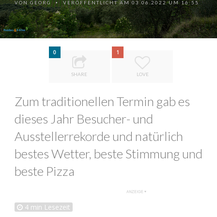
VON
GEORG
VERÖFFENTLICHT AM 03.06.2022 UM 16:55
•
0
1
SHARE
LOVE
Zum traditionellen Termin gab es
dieses Jahr Besucher- und
Ausstellerrekorde und natürlich
bestes Wetter, beste Stimmung und
beste Pizza
4
min Lesezeit