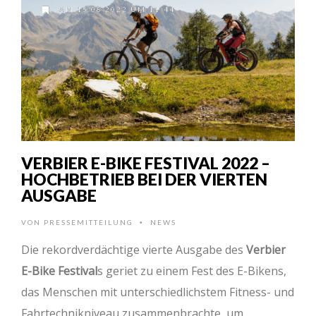
AM 15.08.2022 UM 11:44
VERBIER E-BIKE FESTIVAL 2022 –
HOCHBETRIEB BEI DER VIERTEN
AUSGABE
VON
PRESSEMITTEILUNG
NEWS
•
Die rekordverdächtige vierte Ausgabe des
Verbier
E-Bike Festival
s geriet zu einem Fest des E-Bikens,
das Menschen mit unterschiedlichstem Fitness- und
Fahrtechnikniveau zusammenbrachte, um