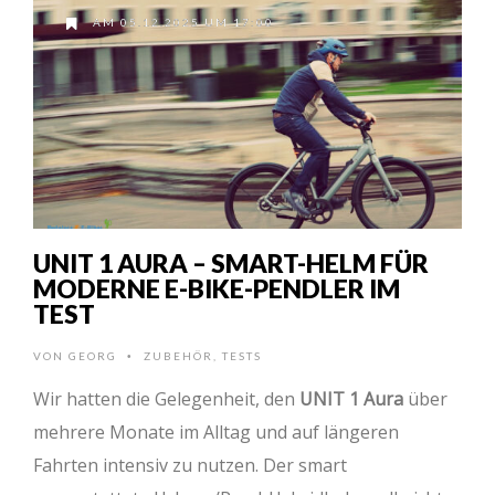
AM 05.12.2025 UM 17:00
UNIT 1 AURA – SMART-HELM FÜR
MODERNE E-BIKE-PENDLER IM
TEST
VON
GEORG
ZUBEHÖR
,
TESTS
•
Wir hatten die Gelegenheit, den
UNIT 1 Aura
über
mehrere Monate im Alltag und auf längeren
Fahrten intensiv zu nutzen. Der smart