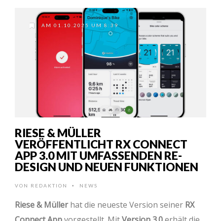
AM 01.10.2025 UM 8:39
RIESE & MÜLLER
VERÖFFENTLICHT RX CONNECT
APP 3.0 MIT UMFASSENDEN RE-
DESIGN UND NEUEN FUNKTIONEN
VON
REDAKTION
NEWS
•
Riese & Müller
hat die neueste Version seiner
RX
Connect App
vorgestellt. Mit
Version 3.0
erhält die