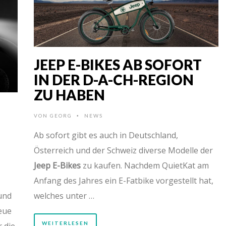
JEEP E-BIKES AB SOFORT
IN DER D-A-CH-REGION
ZU HABEN
VON
GEORG
NEWS
•
Ab sofort gibt es auch in Deutschland,
Österreich und der Schweiz diverse Modelle der
Jeep E-Bikes
zu kaufen. Nachdem QuietKat am
Anfang des Jahres ein E-Fatbike vorgestellt hat,
und
welches unter …
eue
WEITERLESEN
r die