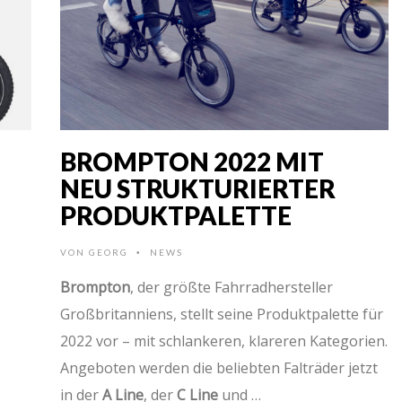
BROMPTON 2022 MIT
NEU STRUKTURIERTER
PRODUKTPALETTE
VON
GEORG
NEWS
•
Brompton
, der größte Fahrradhersteller
Großbritanniens, stellt seine Produktpalette für
2022 vor – mit schlankeren, klareren Kategorien.
Angeboten werden die beliebten Falträder jetzt
in der
A Line
, der
C Line
und …