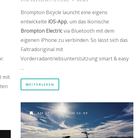
VON
PRESSEMITTEILUNG
NEWS
•
Brompton Bicycle launcht eine eigens
entwickelte
iOS-App
, um das ikonische
Brompton Electric
via Bluetooth mit dem
eigenen iPhone zu verbinden. So lässt sich das
Faltradoriginal mit
r.
Vorderradantriebsunterstützung smart & easy
…
0 mit
WEITERLESEN
iten
AM 27.07.2020 UM 10:49