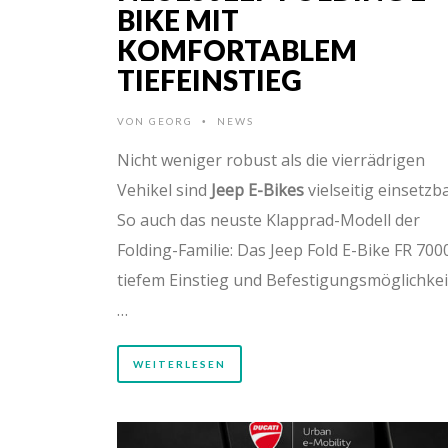
BIKE MIT
KOMFORTABLEM
TIEFEINSTIEG
VON
GEORG
NEWS
•
Nicht weniger robust als die vierrädrigen
Vehikel sind
Jeep E-Bikes
vielseitig einsetzba
So auch das neuste Klapprad-Modell der
Folding-Familie: Das Jeep Fold E-Bike FR 700
tiefem Einstieg und Befestigungsmöglichke
…
WEITERLESEN