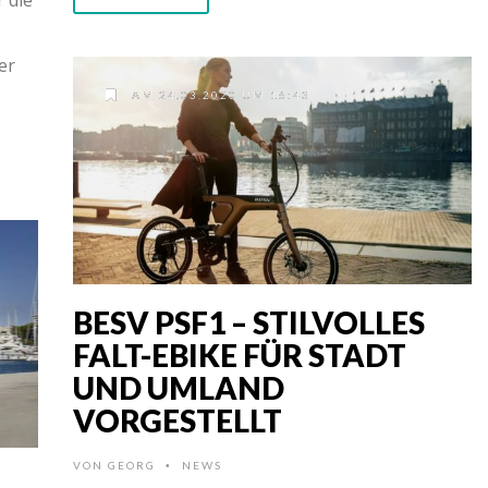
er
AM 24.03.2020 UM 16:43
BESV PSF1 – STILVOLLES
FALT-EBIKE FÜR STADT
UND UMLAND
VORGESTELLT
VON
GEORG
NEWS
•