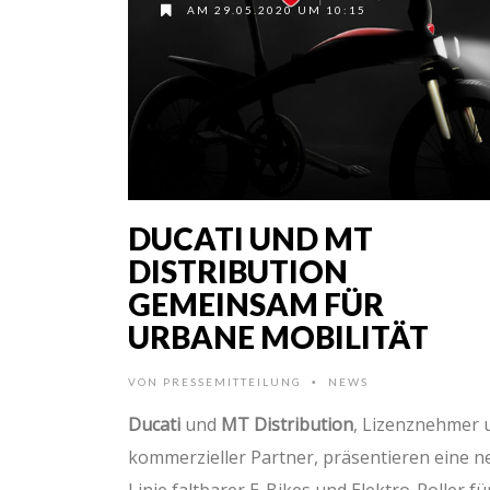
AM 29.05.2020 UM 10:15
DUCATI UND MT
DISTRIBUTION
GEMEINSAM FÜR
URBANE MOBILITÄT
VON
PRESSEMITTEILUNG
NEWS
•
Ducati
und
MT Distribution
, Lizenznehmer 
kommerzieller Partner, präsentieren eine n
Linie faltbarer E-Bikes und Elektro-Roller fü