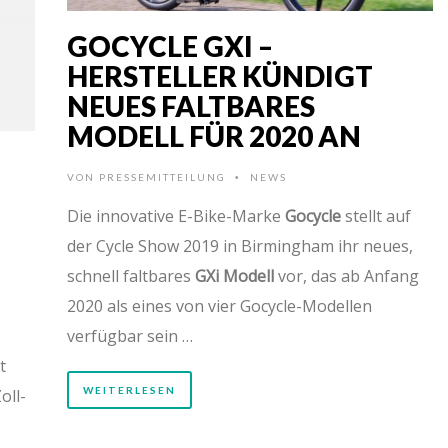
GOCYCLE GXI –
HERSTELLER KÜNDIGT
NEUES FALTBARES
MODELL FÜR 2020 AN
VON
PRESSEMITTEILUNG
NEWS
•
Die innovative E-Bike-Marke
Gocycle
stellt auf
der Cycle Show 2019 in Birmingham ihr neues,
schnell faltbares
GXi Modell
vor, das ab Anfang
2020 als eines von vier Gocycle-Modellen
verfügbar sein …
t
WEITERLESEN
oll-