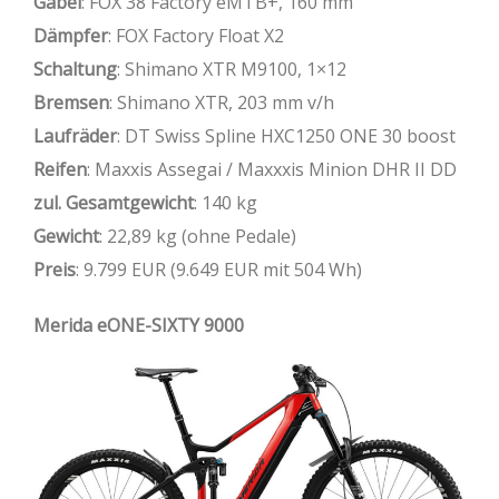
Gabel
: FOX 38 Factory eMTB+, 160 mm
Dämpfer
: FOX Factory Float X2
Schaltung
: Shimano XTR M9100, 1×12
Bremsen
: Shimano XTR, 203 mm v/h
Laufräder
: DT Swiss Spline HXC1250 ONE 30 boost
Reifen
: Maxxis Assegai / Maxxxis Minion DHR II DD
zul. Gesamtgewicht
: 140 kg
Gewicht
: 22,89 kg (ohne Pedale)
Preis
: 9.799 EUR (9.649 EUR mit 504 Wh)
Merida eONE-SIXTY 9000