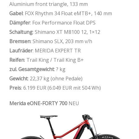
Aluminium front triangle, 133 mm
Gabel
: FOX Rhythm 34 Float eMTB+, 140 mm
Dämpfer
: Fox Performance Float DPS
Schaltung
: Shimano XT M8100 12, 1×12
Bremsen
: Shimano SLX, 203 mm v/h
Laufräder
: MERIDA EXPERT TR
Reifen
: Trail King / Trail King B+
zul. Gesamtgewicht
: ? kg
Gewicht
: 22,37 kg (ohne Pedale)
Preis
: 6.199 EUR (6.049 EUR mit 504 Wh)
Merida eONE-FORTY 700
NEU