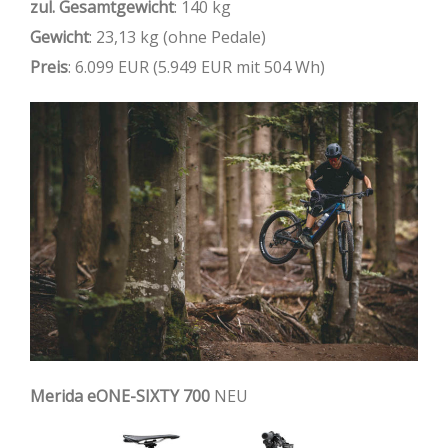
zul. Gesamtgewicht
: 140 kg
Gewicht
: 23,13 kg (ohne Pedale)
Preis
: 6.099 EUR (5.949 EUR mit 504 Wh)
Merida eONE-SIXTY 700
NEU