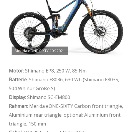
Kettenstrebe
439,5
439,5
439,5
439,5
439,5
(mm)
Steuerwinkel (°)
65,5
65,5
65,5
65,5
65,5
Sitzwinkel (°)
75,5
75,5
75,5
75,5
75,5
BB drop
17,5
17,5
17,5
17,5
17,5
Merida eONE-SIXTY 10K 2021
Steuerrohr (mm)
110
115
120
125
130
Motor
: Shimano EP8, 250 W, 85 Nm
Reach (mm)
400
420
440
460
480
Batterie
: Shimano E8036, 630 Wh (Shimano E8035,
Stack (mm)
633
633
638
642
647
504 Wh nur Größe S)
Display
: Shimano SC-EM800
Radstand (mm)
1170
1190
1212
1234
1256
Rahmen
: Merida eONE-SIXTY Carbon front triangle,
Aluminium rear triangle; optional: Aluminium front
triangle, 150 mm