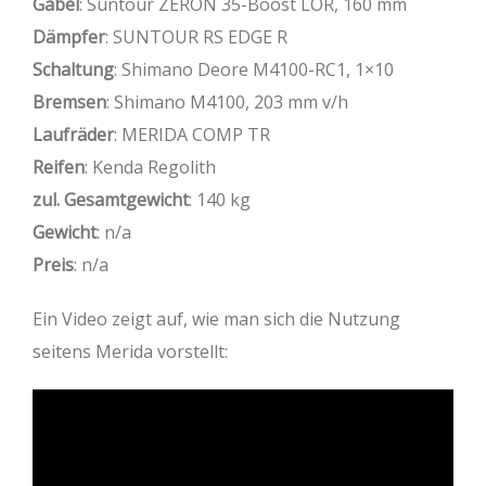
Gabel
: Suntour ZERON 35-Boost LOR, 160 mm
Dämpfer
: SUNTOUR RS EDGE R
Schaltung
: Shimano Deore M4100-RC1, 1×10
Bremsen
: Shimano M4100, 203 mm v/h
Laufräder
: MERIDA COMP TR
Reifen
: Kenda Regolith
zul. Gesamtgewicht
: 140 kg
Gewicht
: n/a
Preis
: n/a
Ein Video zeigt auf, wie man sich die Nutzung
seitens Merida vorstellt: