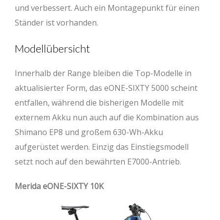
und verbessert. Auch ein Montagepunkt für einen
BB drop
17,5
17,5
17,5
17,5
17,5
Ständer ist vorhanden.
Steuerrohr
110
115
120
135
150
Modellübersicht
(mm)
Innerhalb der Range bleiben die Top-Modelle in
Reach (mm)
400
420
440
460
480
aktualisierter Form, das eONE-SIXTY 5000 scheint
Stack (mm)
628,5
633
637,5
651,5
665
entfallen, während die bisherigen Modelle mit
Radstand (mm)
1166
1190
1212
1238,5
1264,5
externem Akku nun auch auf die Kombination aus
Shimano EP8 und großem 630-Wh-Akku
Rahmengröße
XS
S
M
L
XL
aufgerüstet werden. Einzig das Einstiegsmodell
setzt noch auf den bewährten E7000-Antrieb.
Rahmenhöhe (cm)
41
42
44
47
50
Sitzrohr (mm)
405
415
430
450
470
Merida eONE-SIXTY 10K
Oberrohr (mm)
563
584
605
626
647