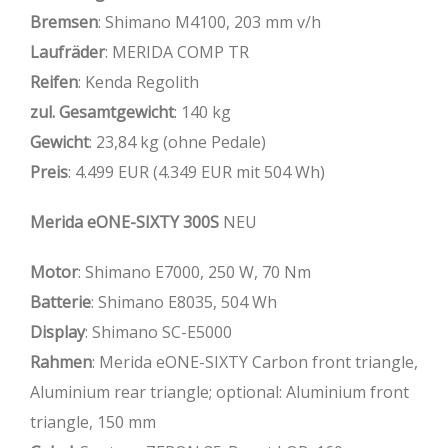
Bremsen
: Shimano M4100, 203 mm v/h
Laufräder
: MERIDA COMP TR
Reifen
: Kenda Regolith
zul. Gesamtgewicht
: 140 kg
Gewicht
: 23,84 kg (ohne Pedale)
Preis
: 4.499 EUR (4.349 EUR mit 504 Wh)
Merida eONE-SIXTY 300S
NEU
Motor
: Shimano E7000, 250 W, 70 Nm
Batterie
: Shimano E8035, 504 Wh
Display
: Shimano SC-E5000
Rahmen
: Merida eONE-SIXTY Carbon front triangle,
Aluminium rear triangle; optional: Aluminium front
triangle, 150 mm