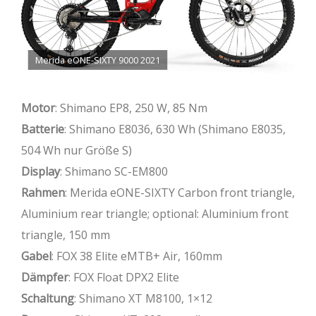
Merida eONE-SIXTY 9000 2021
Motor
: Shimano EP8, 250 W, 85 Nm
Batterie
: Shimano E8036, 630 Wh (Shimano E8035,
504 Wh nur Größe S)
Display
: Shimano SC-EM800
Rahmen
: Merida eONE-SIXTY Carbon front triangle,
Aluminium rear triangle; optional: Aluminium front
triangle, 150 mm
Gabel
: FOX 38 Elite eMTB+ Air, 160mm
Dämpfer
: FOX Float DPX2 Elite
Schaltung
: Shimano XT M8100, 1×12