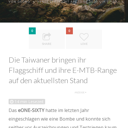
VON
GEORG
VERÖFFENTLICHT AM 31.08.2020 UM 17:00
•
0
0
SHARE
LOVE
Die Taiwaner bringen ihr
Flaggschiff und ihre E-MTB-Range
auf den aktuellsten Stand
14
min Lesezeit
Das
eONE-SIXTY
hatte im letzten Jahr
eingeschlagen wie eine Bombe und konnte sich
seither vor Auszeichnungen und Testsiegen kaum