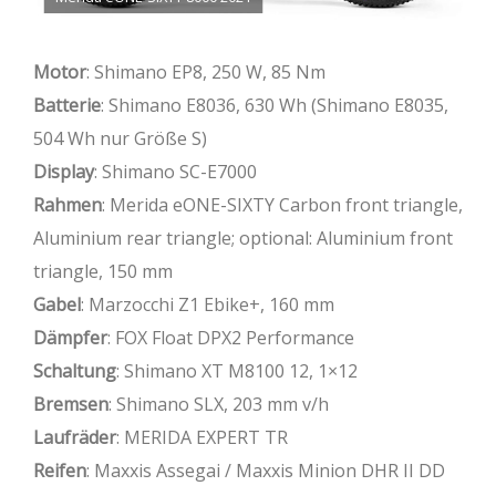
Motor
: Shimano EP8, 250 W, 85 Nm
Batterie
: Shimano E8036, 630 Wh (Shimano E8035,
504 Wh nur Größe S)
Display
: Shimano SC-E7000
Rahmen
: Merida eONE-SIXTY Carbon front triangle,
Aluminium rear triangle; optional: Aluminium front
triangle, 150 mm
Gabel
: Marzocchi Z1 Ebike+, 160 mm
Dämpfer
: FOX Float DPX2 Performance
Schaltung
: Shimano XT M8100 12, 1×12
Bremsen
: Shimano SLX, 203 mm v/h
Laufräder
: MERIDA EXPERT TR
Reifen
: Maxxis Assegai / Maxxis Minion DHR II DD