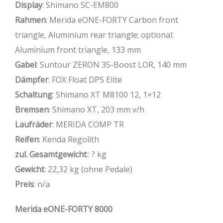
Display
: Shimano SC-EM800
Rahmen
: Merida eONE-FORTY Carbon front
triangle, Aluminium rear triangle; optional:
Aluminium front triangle, 133 mm
Gabel
: Suntour ZERON 35-Boost LOR, 140 mm
Dämpfer
: FOX Float DPS Elite
Schaltung
: Shimano XT M8100 12, 1×12
Bremsen
: Shimano XT, 203 mm v/h
Laufräder
: MERIDA COMP TR
Reifen
: Kenda Regolith
zul. Gesamtgewicht
:: ? kg
Gewicht
: 22,32 kg (ohne Pedale)
Preis
: n/a
Merida eONE-FORTY 8000