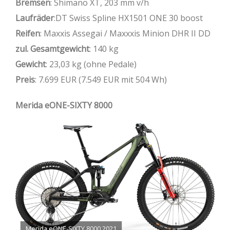
Bremsen
: Shimano XT, 203 mm v/h
Laufräder
:DT Swiss Spline HX1501 ONE 30 boost
Reifen
: Maxxis Assegai / Maxxxis Minion DHR II DD
zul. Gesamtgewicht
: 140 kg
Gewicht
: 23,03 kg (ohne Pedale)
Preis
: 7.699 EUR (7.549 EUR mit 504 Wh)
Merida eONE-SIXTY 8000
Merida eONE-SIXTY 8000 2021