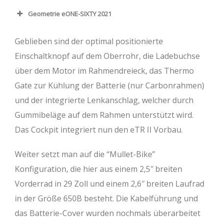
Geometrie eONE-SIXTY 2021
Carbon
Aluminium
Geblieben sind der optimal positionierte
Einschaltknopf auf dem Oberrohr, die Ladebuchse
Rahmengröße
XS
S
M
L
XL
über dem Motor im Rahmendreieck, das Thermo
Rahmenhöhe
41
42
44
47
50
Gate zur Kühlung der Batterie (nur Carbonrahmen)
(cm)
und der integrierte Lenkanschlag, welcher durch
Gummibeläge auf dem Rahmen unterstützt wird.
Sitzrohr (mm)
405
420
440
470
500
Das Cockpit integriert nun den eTR II Vorbau.
Oberrohr (mm)
562,5
583,5
605
628,5
652
Weiter setzt man auf die “Mullet-Bike”
Kettenstrebe
439,5
439,5
439,5
439,5
439,5
Konfiguration, die hier aus einem 2,5″ breiten
(mm)
Vorderrad in 29 Zoll und einem 2,6″ breiten Laufrad
Steuerwinkel (°)
65,5
65,5
65,5
65,5
65,5
in der Größe 650B besteht. Die Kabelführung und
das Batterie-Cover wurden nochmals überarbeitet
Sitzwinkel (°)
75,5
75,5
75,5
75,5
75,5