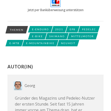
Jetzt per Banküberweisung unterstützen
E-ENDURO
2021
EP8
PEDELEC
THEMEN
E-BIKE
SHIMANO
MITTELMOTOR
E-MTB
E-MOUNTAINBIKE
NEUHEIT
AUTOR(IN)
Georg
Gründer des Magazins und Pedelec-Nutzer
der ersten Stunde. Seit fast 15 Jahren
immer vorne am Thema dran, hat er