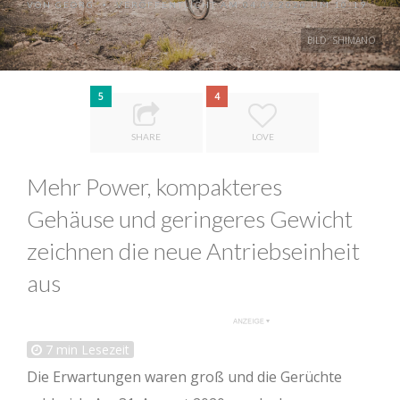
VON
GEORG
VERÖFFENTLICHT AM 04.09.2020 UM 10:19
•
BILD: SHIMANO
5
4
SHARE
LOVE
Mehr Power, kompakteres
Gehäuse und geringeres Gewicht
zeichnen die neue Antriebseinheit
aus
7
min Lesezeit
Die Erwartungen waren groß und die Gerüchte