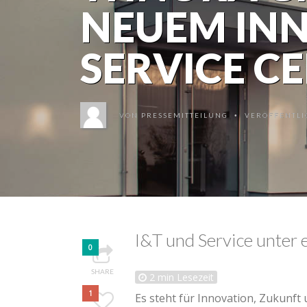
NEUEM INN
SERVICE C
VON
PRESSEMITTEILUNG
VERÖFFENTLIC
•
I&T und Service unter
0
SHARE
2
min Lesezeit
1
Es steht für Innovation, Zukunf