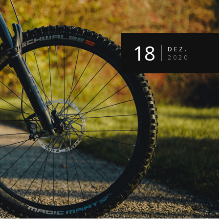
18
DEZ.
2020