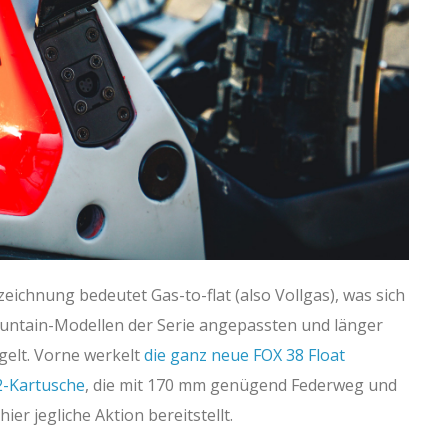
eichnung bedeutet Gas-to-flat (also Vollgas), was sich
untain-Modellen der Serie angepassten und länger
gelt. Vorne werkelt
die ganz neue FOX 38 Float
2-Kartusche
, die mit 170 mm genügend Federweg und
hier jegliche Aktion bereitstellt.