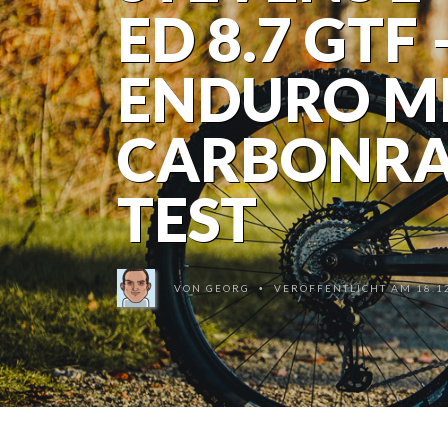
ED 8.7 GTF 
ENDURO M
CARBONRA
TEST
VON
GEORG
VERÖFFENTLICHT AM 18.12
•