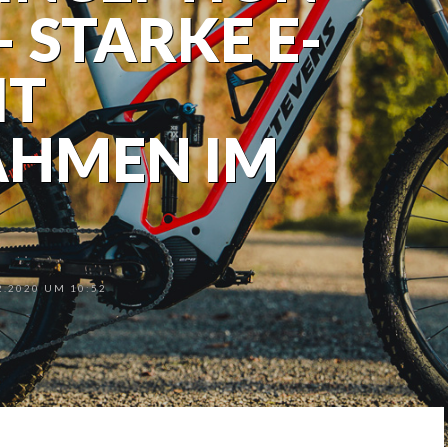
– STARKE E-
IT
HMEN IM
.2020 UM 10:52