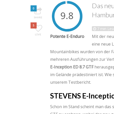
Das neu
0
9.8
Hamburg
SHARE
5
7
min Lese
LOVE
Potente E-Enduro
Mit der neu
eine neue L
Mountainbikes wurden von der F
mehreren Ausführungen zur Verf
E-Inception ED 8.7 GTF
herausgepi
im Gelände prädestiniert ist. Wie
unserem Testbericht.
STEVENS E-Inceptio
Schon im Stand scheint man das 