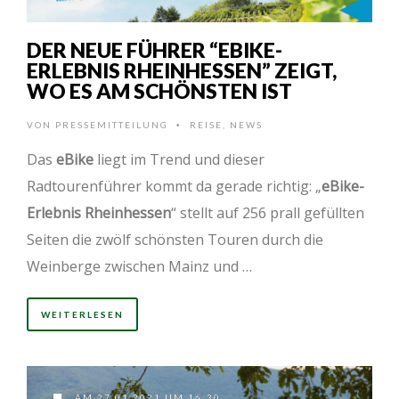
DER NEUE FÜHRER “EBIKE-
ERLEBNIS RHEINHESSEN” ZEIGT,
WO ES AM SCHÖNSTEN IST
VON
PRESSEMITTEILUNG
REISE
,
NEWS
•
Das
eBike
liegt im Trend und dieser
Radtourenführer kommt da gerade richtig: „
eBike-
Erlebnis Rheinhessen
“ stellt auf 256 prall gefüllten
Seiten die zwölf schönsten Touren durch die
Weinberge zwischen Mainz und …
WEITERLESEN
AM 27.01.2021 UM 16:30