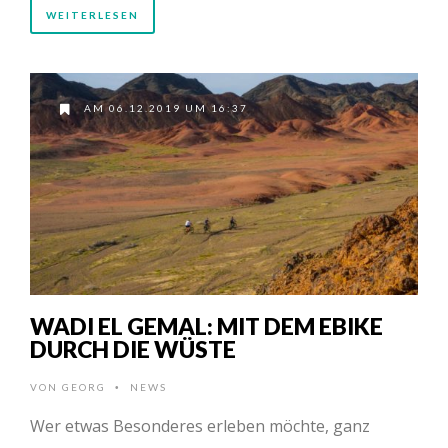
WEITERLESEN
AM 06.12.2019 UM 16:37
WADI EL GEMAL: MIT DEM EBIKE
DURCH DIE WÜSTE
VON
GEORG
NEWS
•
Wer etwas Besonderes erleben möchte, ganz