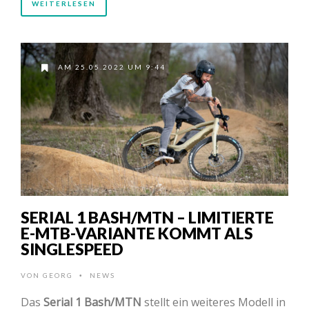
WEITERLESEN
AM 25.05.2022 UM 9:44
SERIAL 1 BASH/MTN – LIMITIERTE
E-MTB-VARIANTE KOMMT ALS
SINGLESPEED
VON
GEORG
NEWS
•
Das
Serial 1 Bash/MTN
stellt ein weiteres Modell in