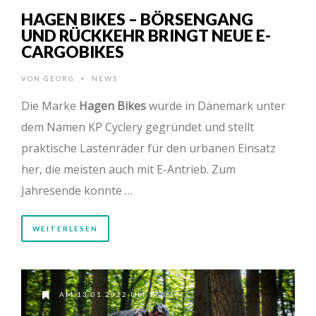
HAGEN BIKES – BÖRSENGANG
UND RÜCKKEHR BRINGT NEUE E-
CARGOBIKES
VON
GEORG
NEWS
•
Die Marke
Hagen Bikes
wurde in Dänemark unter
dem Namen KP Cyclery gegründet und stellt
praktische Lastenräder für den urbanen Einsatz
her, die meisten auch mit E-Antrieb. Zum
Jahresende konnte …
WEITERLESEN
AM 13.01.2022 UM 17:01