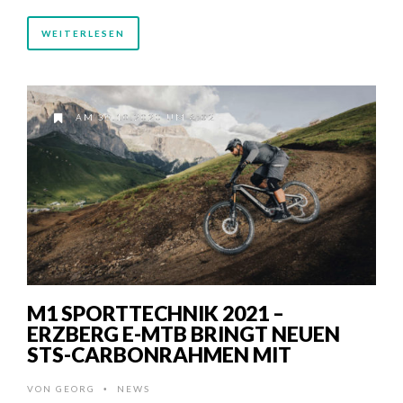
WEITERLESEN
AM 30.10.2020 UM 6:02
M1 SPORTTECHNIK 2021 –
ERZBERG E-MTB BRINGT NEUEN
STS-CARBONRAHMEN MIT
VON
GEORG
NEWS
•