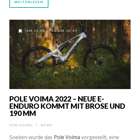
WEITERLESEN
AM 26.06.2021 UM 10:49
POLE VOIMA 2022 – NEUE E-
ENDURO KOMMT MIT BROSE UND
190 MM
VON
GEORG
NEWS
•
Soeben wurde das
Pole Voima
vorgestellt, eine