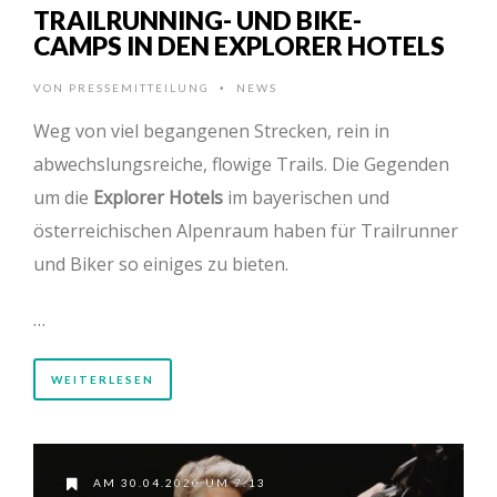
TRAILRUNNING- UND BIKE-
CAMPS IN DEN EXPLORER HOTELS
VON
PRESSEMITTEILUNG
NEWS
•
Weg von viel begangenen Strecken, rein in
abwechslungsreiche, flowige Trails. Die Gegenden
um die
Explorer Hotels
im bayerischen und
österreichischen Alpenraum haben für Trailrunner
und Biker so einiges zu bieten.
…
WEITERLESEN
AM 30.04.2020 UM 7:13