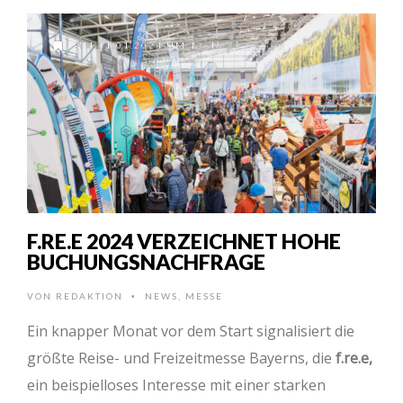
AM 11.01.2024 UM 13:48
F.RE.E 2024 VERZEICHNET HOHE
BUCHUNGSNACHFRAGE
VON
REDAKTION
NEWS
,
MESSE
•
Ein knapper Monat vor dem Start signalisiert die
größte Reise- und Freizeitmesse Bayerns, die
f.re.e,
ein beispielloses Interesse mit einer starken