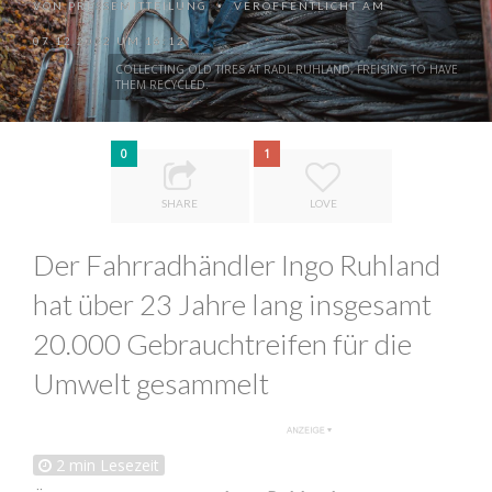
VON
PRESSEMITTEILUNG
VERÖFFENTLICHT AM
•
07.12.2022 UM 16:12
COLLECTING OLD TIRES AT RADL RUHLAND, FREISING TO HAVE
THEM RECYCLED.
0
1
SHARE
LOVE
Der Fahrradhändler Ingo Ruhland
hat über 23 Jahre lang insgesamt
20.000 Gebrauchtreifen für die
Umwelt gesammelt
2
min Lesezeit