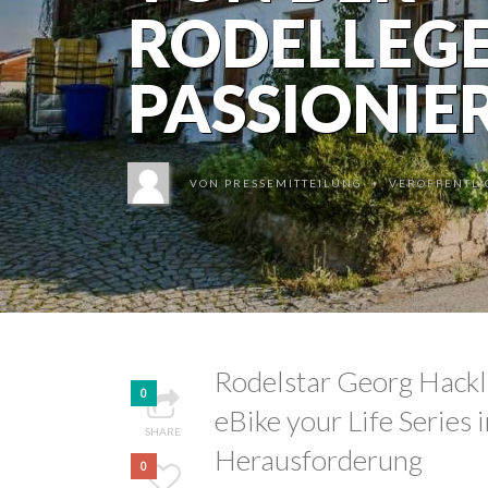
RODELLEG
PASSIONIE
VON
PRESSEMITTEILUNG
VERÖFFENTLIC
•
Rodelstar Georg Hackl 
0
eBike your Life Series 
SHARE
Herausforderung
0