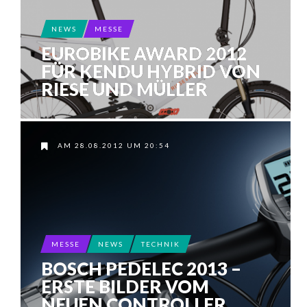
NEWS
MESSE
EUROBIKE AWARD 2012
FÜR KENDU HYBRID VON
RIESE UND MÜLLER
AM 28.08.2012 UM 20:54
MESSE
NEWS
TECHNIK
BOSCH PEDELEC 2013 –
ERSTE BILDER VOM
NEUEN CONTROLLER