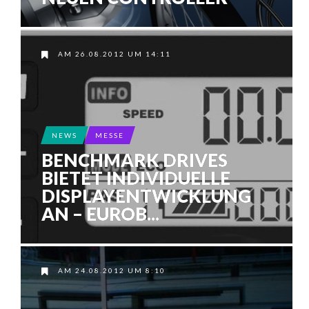
AM 26.08.2012 UM 14:11
NEWS
MESSE
BENCHMARK DRIVES
BIETET INDIVIDUELLE
DISPLAYENTWICKLUNG
AN – EUROB...
AM 24.08.2012 UM 8:10