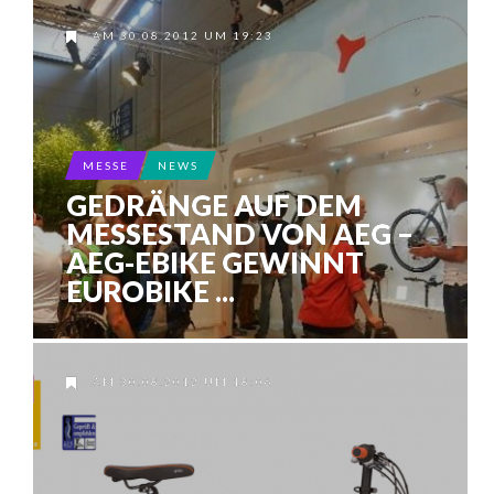
AM 30.08.2012 UM 19:23
MESSE
NEWS
GEDRÄNGE AUF DEM
MESSESTAND VON AEG –
AEG-EBIKE GEWINNT
EUROBIKE ...
AM 30.08.2012 UM 18:06