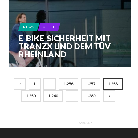
NEWS
MESSE
E-BIKE-SICHERHEIT MIT
TRANZX UND DEM TÜV
RHEINLAND
1
…
1.256
1.257
1.258
1.259
1.260
…
1.280