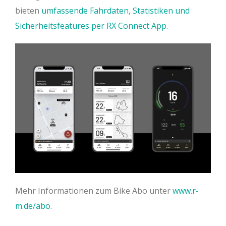
bieten
umfassende Fahrdaten, Statistiken und
Sicherheitsfeatures per RX Connect App
.
Mehr Informationen zum Bike Abo unter
www.r-
m.de/abo
.