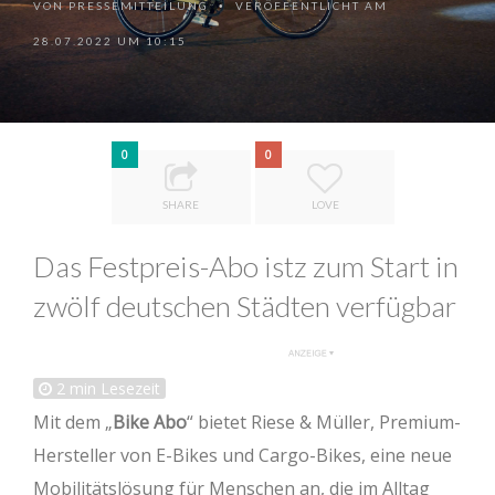
VON
PRESSEMITTEILUNG
VERÖFFENTLICHT AM
•
28.07.2022 UM 10:15
0
0
SHARE
LOVE
Das Festpreis-Abo istz zum Start in
zwölf deutschen Städten verfügbar
2
min Lesezeit
Mit dem „
Bike Abo
“ bietet Riese & Müller, Premium-
Hersteller von E-Bikes und Cargo-Bikes, eine neue
Mobilitätslösung für Menschen an, die im Alltag