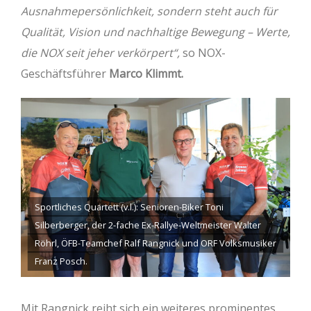
Ausnahmepersönlichkeit, sondern steht auch für
Qualität, Vision und nachhaltige Bewegung – Werte,
die NOX seit jeher verkörpert“,
so NOX-
Geschäftsführer
Marco Klimmt.
Sportliches Quartett (v.l.): Senioren-Biker Toni
Silberberger, der 2-fache Ex-Rallye-Weltmeister Walter
Röhrl, ÖFB-Teamchef Ralf Rangnick und ORF Volksmusiker
Franz Posch.
Mit Rangnick reiht sich ein weiteres prominentes