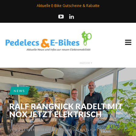
Aktuelle E-Bike Gutscheine & Rabatte
NEWS
RALF RANGNICK RADELT MIT
NOX JETZT ELEKTRISCH
VON
PRESSEMITTEILUNG
VERÖFFENTLICHT AM
•