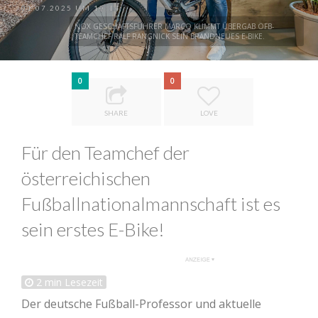
01.07.2025 UM 10:14
NOX GESCHÄFTSFÜHRER MARCO KLIMMT ÜBERGAB ÖFB-
TEAMCHEF RALF RANGNICK SEIN BRANDNEUES E-BIKE.
0
0
SHARE
LOVE
Für den Teamchef der
österreichischen
Fußballnationalmannschaft ist es
sein erstes E-Bike!
2
min Lesezeit
Der deutsche Fußball-Professor und aktuelle