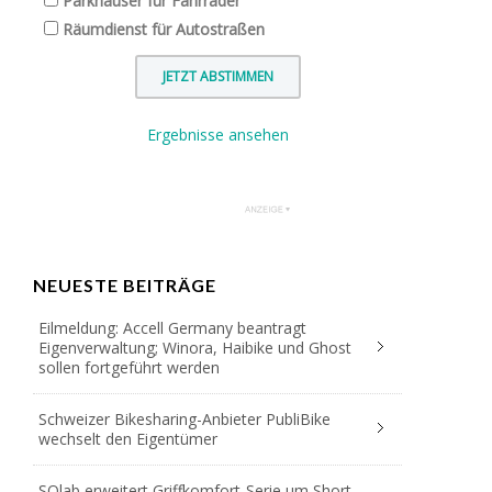
Parkhäuser für Fahrräder
Räumdienst für Autostraßen
Ergebnisse ansehen
NEUESTE BEITRÄGE
Eilmeldung: Accell Germany beantragt
Eigenverwaltung; Winora, Haibike und Ghost
sollen fortgeführt werden
Schweizer Bikesharing-Anbieter PubliBike
wechselt den Eigentümer
SQlab erweitert Griffkomfort-Serie um Short-