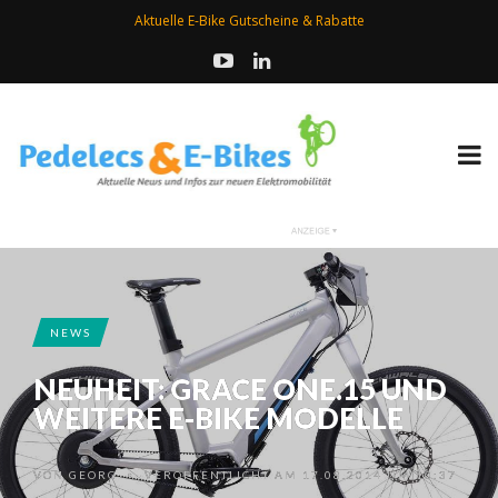
Aktuelle E-Bike Gutscheine & Rabatte
NEWS
NEUHEIT: GRACE ONE.15 UND
WEITERE E-BIKE MODELLE
VON
GEORG
VERÖFFENTLICHT AM 17.08.2014 UM 10:37
•