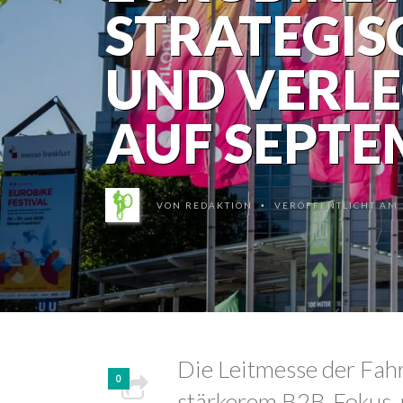
STRATEGIS
UND VERLE
AUF SEPTE
VON
REDAKTION
VERÖFFENTLICHT AM 2
•
Die Leitmesse der Fahr
0
stärkerem B2B-Fokus,