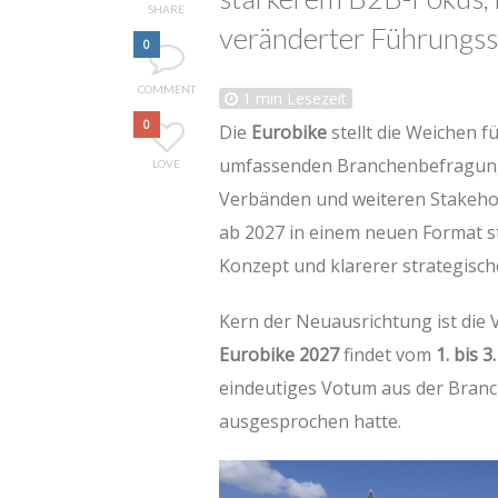
SHARE
veränderter Führungss
0
COMMENT
1
min Lesezeit
0
Die
Eurobike
stellt die Weichen f
umfassenden Branchenbefragung u
LOVE
Verbänden und weiteren Stakehold
ab 2027 in einem neuen Format s
Konzept und klarerer strategisch
Kern der Neuausrichtung ist die
Eurobike 2027
findet vom
1. bis 
eindeutiges Votum aus der Branch
ausgesprochen hatte.