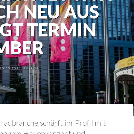
CH NEU AUS
GT TERMIN
MBER
0.05.2026 UM 9:23
radbranche schärft ihr Profil mit
 neuem Hallenkonzept und