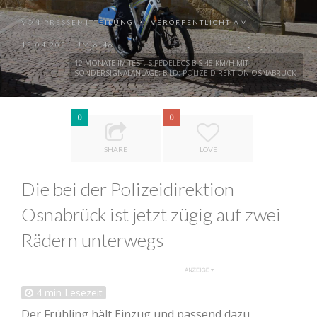
VON
PRESSEMITTEILUNG
VERÖFFENTLICHT AM
•
15.04.2021 UM 6:46
12 MONATE IM TEST: S-PEDELECS BIS 45 KM/H MIT
SONDERSIGNALANLAGE; BILD: POLIZEIDIREKTION OSNABRÜCK
0
0
SHARE
LOVE
Die bei der Polizeidirektion
Osnabrück ist jetzt zügig auf zwei
Rädern unterwegs
4
min Lesezeit
Der Frühling hält Einzug und passend dazu