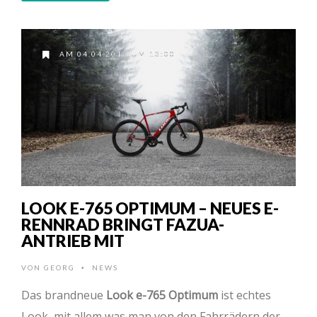
AM 04.04.2019 UM 13:00
LOOK E-765 OPTIMUM – NEUES E-
RENNRAD BRINGT FAZUA-
ANTRIEB MIT
VON
GEORG
NEWS
•
Das brandneue
Look e-765 Optimum
ist echtes
Look, mit allem was man von den Fahrrädern der