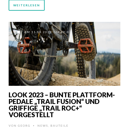
WEITERLESEN
AM 11.08.2022 UM 10:07
LOOK 2023 – BUNTE PLATTFORM-
PEDALE „TRAIL FUSION“ UND
GRIFFIGE „TRAIL ROC+“
VORGESTELLT
VON
GEORG
NEWS
,
BAUTEILE
•