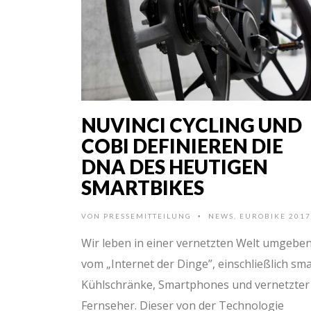
NUVINCI CYCLING UND
COBI DEFINIEREN DIE
DNA DES HEUTIGEN
SMARTBIKES
VON
PRESSEMITTEILUNG
NEWS
,
EUROBIKE 2017
•
Wir leben in einer vernetzten Welt umgebe
vom „Internet der Dinge”, einschließlich sm
Kühlschränke, Smartphones und vernetzter
Fernseher. Dieser von der Technologie