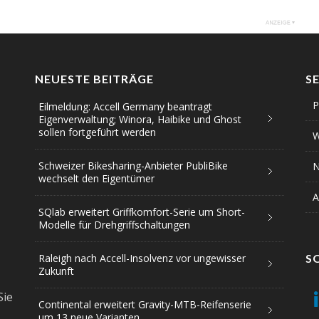
NEUESTE BEITRÄGE
S
P
Eilmeldung: Accell Germany beantragt
Eigenverwaltung; Winora, Haibike und Ghost
sollen fortgeführt werden
W
Schweizer Bikesharing-Anbieter PubliBike
N
wechselt den Eigentümer
A
SQlab erweitert Griffkomfort-Serie um Short-
Modelle für Drehgriffschaltungen
Raleigh nach Accell-Insolvenz vor ungewisser
S
Zukunft
Sie
Continental erweitert Gravity-MTB-Reifenserie
um 13 neue Varianten