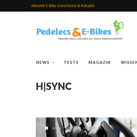
Aktuelle E-Bike Gutscheine & Rabatte
NEWS
TESTS
MAGAZIN
WISSE
H|SYNC
AM 07.09.2017 UM 15:35