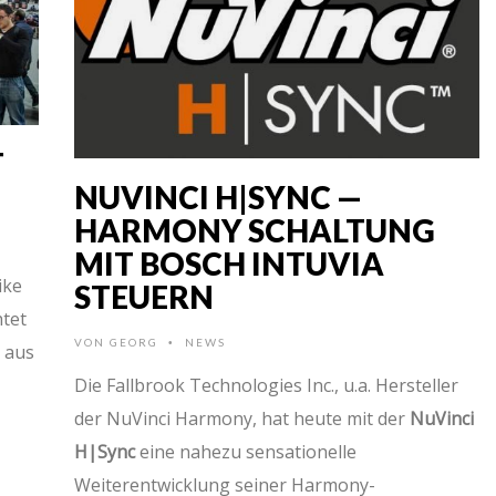
T
NUVINCI H|SYNC —
HARMONY SCHALTUNG
MIT BOSCH INTUVIA
ike
STEUERN
htet
VON
GEORG
NEWS
•
r aus
Die Fallbrook Technologies Inc., u.a. Hersteller
der NuVinci Harmony, hat heute mit der
NuVinci
H|Sync
eine nahezu sensationelle
Weiterentwicklung seiner Harmony-