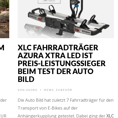
AM
XLC FAHRRADTRÄGER
AZURA XTRA LED IST
PREIS-LEISTUNGSSIEGER
BEIM TEST DER AUTO
BILD
VON
GEORG
NEWS
,
ZUBEHÖR
•
 der
Die Auto Bild hat zuletzt 7 Fahrradträger für den
Transport von E-Bikes auf der
 EUR
Anhängerkupplung getestet. Dabei ging der
XLC