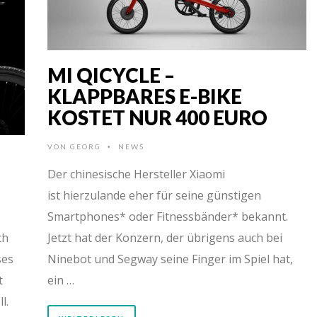
MI QICYCLE –
KLAPPBARES E-BIKE
KOSTET NUR 400 EURO
VON
GEORG
NEWS
•
Der chinesische Hersteller Xiaomi
ist hierzulande eher für seine günstigen
Smartphones* oder Fitnessbänder* bekannt.
ch
Jetzt hat der Konzern, der übrigens auch bei
ses
Ninebot und Segway seine Finger im Spiel hat,
t
ein …
l.