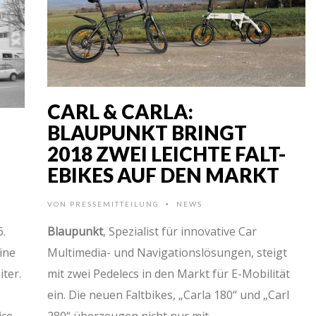
CARL & CARLA:
BLAUPUNKT BRINGT
2018 ZWEI LEICHTE FALT-
EBIKES AUF DEN MARKT
VON
PRESSEMITTEILUNG
NEWS
•
6.
Blaupunkt
, Spezialist für innovative Car
ine
Multimedia- und Navigationslösungen, steigt
ter.
mit zwei Pedelecs in den Markt für E-Mobilität
ein. Die neuen Faltbikes, „Carla 180“ und „Carl
ice-
280“ überzeugen nicht nur mit …