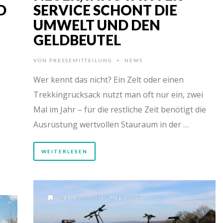
D
SERVICE SCHONT DIE
UMWELT UND DEN
GELDBEUTEL
VON
PRESSEMITTEILUNG
NEWS
•
Wer kennt das nicht? Ein Zelt oder einen
Trekkingrucksack nutzt man oft nur ein, zwei
Mal im Jahr – für die restliche Zeit benötigt die
Ausrüstung wertvollen Stauraum in der …
WEITERLESEN
AM 12.03.2018 UM 15:56