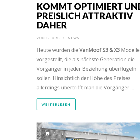
KOMMT OPTIMIERT UN
PREISLICH ATTRAKTIV
DAHER
VON
GEORG
NEWS
•
Heute wurden die
VanMoof S3 & X3
Modelle
vorgestellt, die als nächste Generation die
Vorgänger in jeder Beziehung überflügeln
sollen. Hinsichtlich der Höhe des Preises
allerdings übertrifft man die Vorgänger …
WEITERLESEN
AM 14.06.2017 UM 6:43