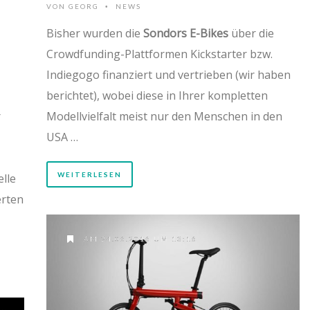
VON
GEORG
NEWS
•
Bisher wurden die
Sondors E-Bikes
über die
Crowdfunding-Plattformen Kickstarter bzw.
Indiegogo finanziert und vertrieben (wir haben
berichtet), wobei diese in Ihrer kompletten
r
Modellvielfalt meist nur den Menschen in den
USA …
WEITERLESEN
lle
erten
AM 24.06.2016 UM 13:16