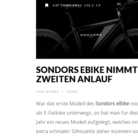
AM 17.02.2016 UM 6:19
SONDORS EBIKE NIMMT
ZWEITEN ANLAUF
VON
GEORG
NEWS
•
War das erste Modell des
Sondors eBike
no
als E-Fatbike unterwegs, so hat man für die
Jahr ein neues Modell aufgelegt, welches mi
extra schmaler Silhouette daher kommen sol