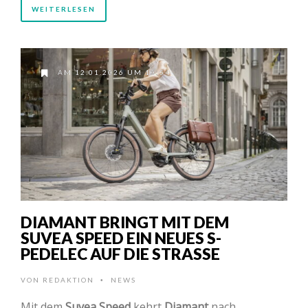
WEITERLESEN
AM 12.01.2026 UM 10:54
DIAMANT BRINGT MIT DEM
SUVEA SPEED EIN NEUES S-
PEDELEC AUF DIE STRASSE
VON
REDAKTION
NEWS
•
Mit dem
Suvea Speed
kehrt
Diamant
nach