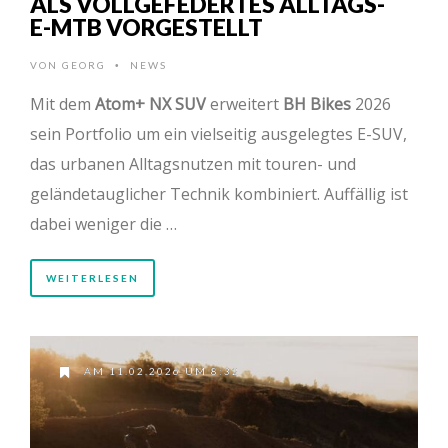
ALS VOLLGEFEDERTES ALLTAGS-
E-MTB VORGESTELLT
VON
GEORG
NEWS
•
Mit dem
Atom+ NX SUV
erweitert
BH Bikes
2026
sein Portfolio um ein vielseitig ausgelegtes E-SUV,
das urbanen Alltagsnutzen mit touren- und
geländetauglicher Technik kombiniert. Auffällig ist
dabei weniger die …
WEITERLESEN
AM 11.02.2026 UM 8:32