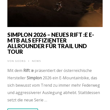
SIMPLON 2026 – NEUES RIFT :E E-
MTB ALS EFFIZIENTER
ALLROUNDER FÜR TRAIL UND
TOUR
VON
GEORG
NEWS
•
Mit dem
Rift :e
präsentiert der österreichische
Hersteller
Simplon
2026 ein E-Mountainbike, das
sich bewusst vom Trend zu immer mehr Federweg
und aggressiverer Auslegung abhebt. Stattdessen
setzt die neue Serie …