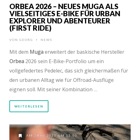
ORBEA 2026 – NEUES MUGA ALS
VIELSEITIGES E-BIKE FÜR URBAN
EXPLORER UND ABENTEURER
(FIRST RIDE)
VON
GEORG
NEWS
•
Mit dem
Muga
erweitert der baskische Hersteller
Orbea
2026 sein E-Bike-Portfolio um ein
vollgefedertes Pedelec, das sich gleichermaßen für
den urbanen Alltag wie für Offroad-Ausflüge
eignen soll. Mit seiner Kombination …
WEITERLESEN
AM 24.06.2025 UM 15:00