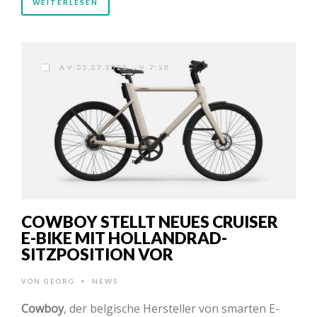
WEITERLESEN
AM 03.07.2023 UM 7:28
COWBOY STELLT NEUES CRUISER
E-BIKE MIT HOLLANDRAD-
SITZPOSITION VOR
VON
GEORG
NEWS
•
Cowboy
, der belgische Hersteller von smarten E-