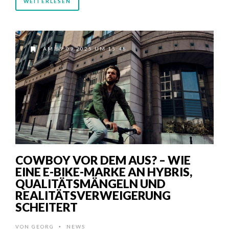
WEITERLESEN
AM 09.09.2025 UM 15:48
COWBOY VOR DEM AUS? – WIE
EINE E-BIKE-MARKE AN HYBRIS,
QUALITÄTSMÄNGELN UND
REALITÄTSVERWEIGERUNG
SCHEITERT
VON
GEORG
NEWS
•