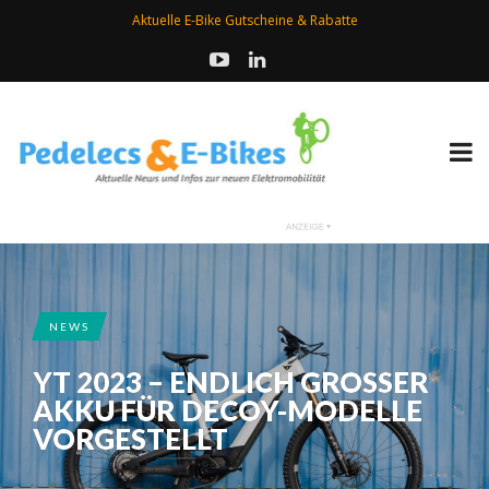
Aktuelle E-Bike Gutscheine & Rabatte
NEWS
YT 2023 – ENDLICH GROSSER A
KKU FÜR DECOY-MODELLE V
ORGESTELLT